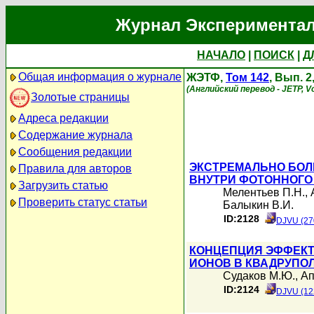
Журнал Экспериментал
НАЧАЛО
|
ПОИСК
|
Д
Общая информация о журнале
ЖЭТФ,
Том 142
, Вып. 2
(Английский перевод - JETP, Vo
Золотые страницы
Адреса редакции
Содержание журнала
Сообщения редакции
ЭКСТРЕМАЛЬНО БОЛ
Правила для авторов
ВНУТРИ ФОТОННОГО
Загрузить статью
Мелентьев П.Н.
,
Проверить статус статьи
Балыкин В.И.
ID:2128
DJVU (27
КОНЦЕПЦИЯ ЭФФЕКТ
ИОНОВ В КВАДРУПО
Судаков М.Ю.
,
Ап
ID:2124
DJVU (12