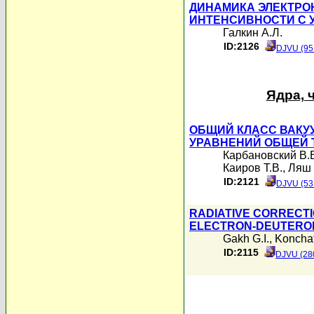
ДИНАМИКА ЭЛЕКТРО
ИНТЕНСИВНОСТИ С 
Галкин А.Л.
ID:2126
DJVU (95
Ядра, 
ОБЩИЙ КЛАСС ВАК
УРАВНЕНИЙ ОБЩЕЙ 
Карбановский В.
Каиров Т.В.
,
Ляш 
ID:2121
DJVU (53
RADIATIVE CORRECTI
ELECTRON-DEUTERON
Gakh G.I.
,
Konchatn
ID:2115
DJVU (28