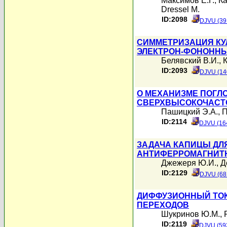
Максимов Е.Г.
,
Ка
Dressel M.
ID:2098
DJVU (39
СИММЕТРИЗАЦИЯ К
ЭЛЕКТРОН-ФОНОНН
Белявский В.И.
,
К
ID:2093
DJVU (14
О МЕХАНИЗМЕ ПОГЛ
СВЕРХВЫСОКОЧАСТО
Пашицкий Э.А.
,
П
ID:2114
DJVU (16
ЗАДАЧА КАПИЦЫ ДЛ
АНТИФЕРРОМАГНИТ
Джежеря Ю.И.
,
Д
ID:2129
DJVU (68
ДИФФУЗИОННЫЙ ТОК
ПЕРЕХОДОВ
Шукринов Ю.М.
,
ID:2119
DJVU (59