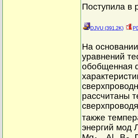
Поступила в 
DJVU (391.2K)
PD
На основании
уравнений те
обобщенная α
характеристи
сверхпроводн
рассчитаны т
сверхпроводя
также темпер
энергий мод 
Mg
Al
B
.