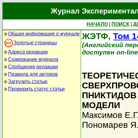
Журнал Экспериментал
НАЧАЛО
|
ПОИСК
|
Д
Общая информация о журнале
ЖЭТФ,
Том 1
Золотые страницы
(Английский перев
доступен on-lin
Адреса редакции
Содержание журнала
Сообщения редакции
ТЕОРЕТИЧЕ
Правила для авторов
Загрузить статью
СВЕРХПРОВ
Проверить статус статьи
ПНИКТИДОВ
МОДЕЛИ
Максимов Е.Г
Пономарев Я.