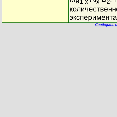
1-x
x
2
количественн
эксперимента
Сообщить о