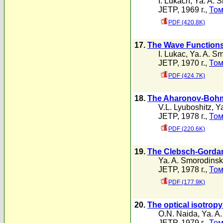
I. Lukach
,
Ya. A. 
JETP, 1969 г.,
Том
PDF (420.8K)
17.
The Wave Functions
I. Lukac
,
Ya. A. Sm
JETP, 1970 г.,
Том
PDF (424.7K)
18.
The Aharonov-Bohm e
V.L. Lyuboshitz
,
Ya
JETP, 1978 г.,
Том
PDF (220.6K)
19.
The Clebsch-Gordan 
Ya. A. Smorodinsk
JETP, 1978 г.,
Том
PDF (177.9K)
20.
The optical isotropy
O.N. Naida
,
Ya. A
JETP, 1979 г.,
Том