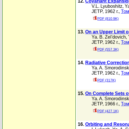
12.
Covariant Expansion
V.L. Lyuboshitz
,
Ya
JETP, 1962 г.,
Том
PDF (810.9K)
13.
On an Upper Limit o
Ya. B. Zel'dovich
,
JETP, 1962 г.,
Том
PDF (557.3K)
14.
Radiative Correctio
Ya. A. Smorodinsk
JETP, 1962 г.,
Том
PDF (317K)
15.
On Complete Sets o
Ya. A. Smorodinsk
JETP, 1966 г.,
Том
PDF (427.1K)
16.
Orbiting and Reson