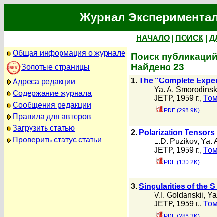
Журнал Экспериментал
НАЧАЛО
|
ПОИСК
|
Д
Общая информация о журнале
Поиск публикаций 
Найдено 23
Золотые страницы
1.
The "Complete Exper
Адреса редакции
Ya. A. Smorodinsk
Содержание журнала
JETP, 1959 г.,
Том
Сообщения редакции
PDF (298.9K)
Правила для авторов
Загрузить статью
2.
Polarization Tensors
Проверить статус статьи
L.D. Puzikov
,
Ya. 
JETP, 1959 г.,
Том
PDF (130.2K)
3.
Singularities of the S
V.I. Goldanskii
,
Ya
JETP, 1959 г.,
Том
PDF (286.3K)