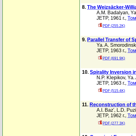
8.
The Weizsäcker-Willi
A.M. Badalyan
,
Ya
JETP, 1961 г.,
Том
PDF (255.2K)
9.
Parallel Transfer of 
Ya. A. Smorodinsk
JETP, 1963 г.,
Том
PDF (691.9K)
10.
Spirality Inversion 
N.P. Klepikov
,
Ya.
JETP, 1963 г.,
Том
PDF (515.4K)
11.
Reconstruction of t
A.I. Baz'
,
L.D. Puz
JETP, 1962 г.,
Том
PDF (277.3K)