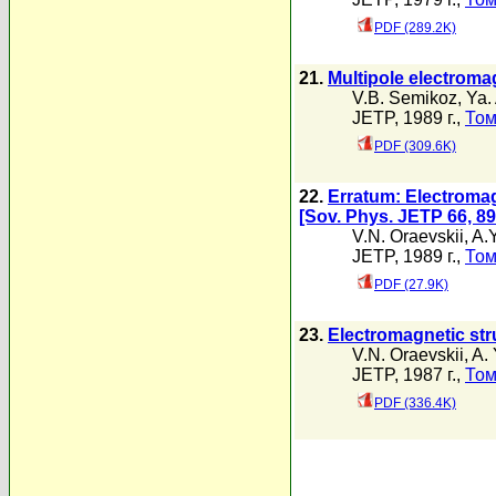
PDF (289.2K)
21.
Multipole electroma
V.B. Semikoz
,
Ya.
JETP, 1989 г.,
Том
PDF (309.6K)
22.
Erratum: Electromag
[Sov. Phys. JETP 66, 89
V.N. Oraevskii
,
A.
JETP, 1989 г.,
Том
PDF (27.9K)
23.
Electromagnetic str
V.N. Oraevskii
,
A.
JETP, 1987 г.,
Том
PDF (336.4K)