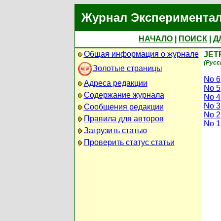
Журнал Экспериментал
НАЧАЛО
|
ПОИСК
|
Д
Общая информация о журнале
JETP
(Русс
Золотые страницы
No 6
Адреса редакции
No 5
Содержание журнала
No 4
No 3
Сообщения редакции
No 2
Правила для авторов
No 1
Загрузить статью
Проверить статус статьи