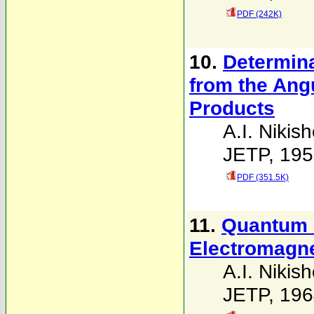
PDF (242K)
10.
Determina
from the Angu
Products
A.I. Nikis
JETP, 195
PDF (351.5K)
11.
Quantum P
Electromagne
A.I. Nikis
JETP, 196