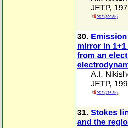
JETP, 197
PDF (390.8K)
30.
Emission 
mirror in 1+1
from an elect
electrodyna
A.I. Nikis
JETP, 199
PDF (476.2K)
31.
Stokes lin
and the regio