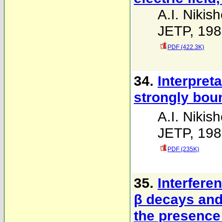
A.I. Nikis
JETP, 198
PDF (422.3K)
34.
Interpreta
strongly bou
A.I. Nikis
JETP, 198
PDF (235K)
35.
Interferen
β decays and
the presence 