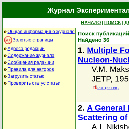
Журнал Экспериментал
НАЧАЛО
|
ПОИСК
|
Д
Общая информация о журнале
Поиск публикаций 
Найдено 36
Золотые страницы
1.
Multiple F
Адреса редакции
Содержание журнала
Nucleon-Nucl
Сообщения редакции
V.M. Mak
Правила для авторов
Загрузить статью
JETP, 195
Проверить статус статьи
PDF (221.8K)
2.
A General 
Scattering of
A.I. Nikis