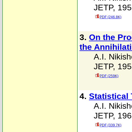
JETP, 195
PDF (246.8K)
3.
On the Pro
the Annihilat
A.I. Nikis
JETP, 195
PDF (259K)
4.
Statistical
A.I. Nikis
JETP, 196
PDF (339.7K)