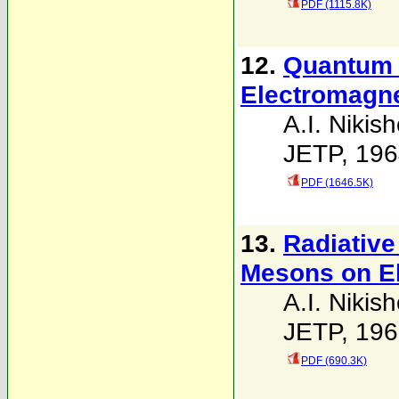
PDF (1115.8K)
12.
Quantum P
Electromagnet
A.I. Nikis
JETP, 196
PDF (1646.5K)
13.
Radiative
Mesons on E
A.I. Nikis
JETP, 196
PDF (690.3K)