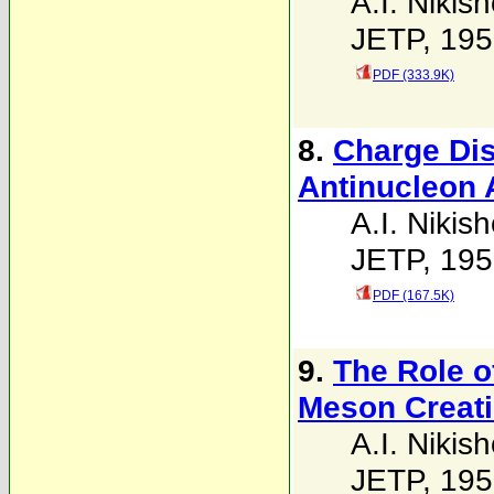
A.I. Nikis
JETP, 195
PDF (333.9K)
8.
Charge Dis
Antinucleon 
A.I. Nikis
JETP, 195
PDF (167.5K)
9.
The Role o
Meson Creat
A.I. Nikis
JETP, 195