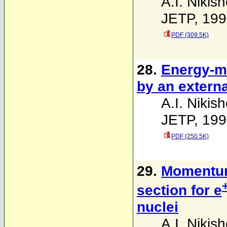
A.I. Nikis
JETP, 199
PDF (309.5K)
28.
Energy-mo
by an externa
A.I. Nikis
JETP, 199
PDF (250.5K)
29.
Momentum
section for e
nuclei
A.I. Nikis