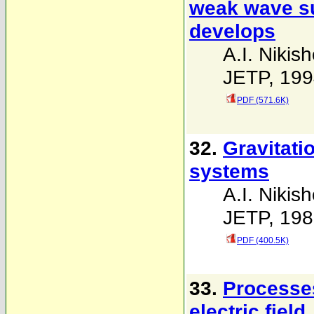
weak wave su
develops
A.I. Nikis
JETP, 199
PDF (571.6K)
32.
Gravitati
systems
A.I. Nikis
JETP, 198
PDF (400.5K)
33.
Processes
electric fiel