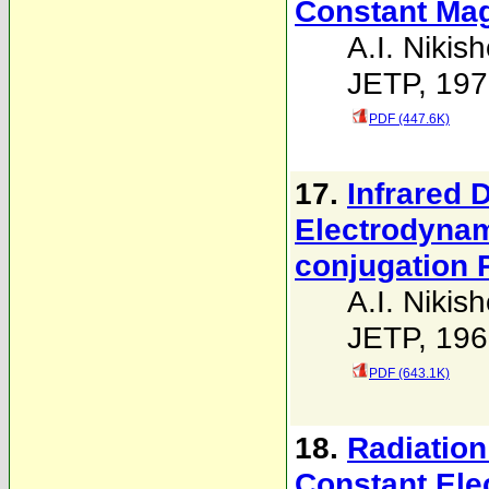
Constant Mag
A.I. Nikis
JETP, 197
PDF (447.6K)
17.
Infrared 
Electrodynam
conjugation P
A.I. Nikis
JETP, 196
PDF (643.1K)
18.
Radiation
Constant Elec