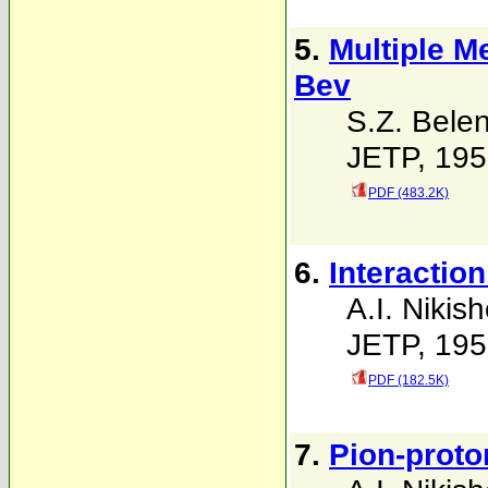
5.
Multiple M
Bev
S.Z. Belen'
JETP, 195
PDF (483.2K)
6.
Interaction
A.I. Nikis
JETP, 195
PDF (182.5K)
7.
Pion-proton