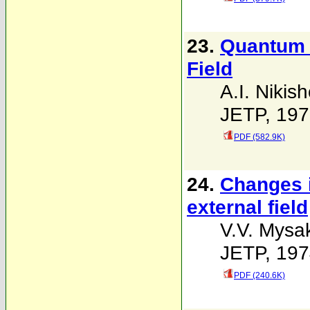
23.
Quantum P
Field
A.I. Nikis
JETP, 197
PDF (582.9K)
24.
Changes i
external field
V.V. Mysa
JETP, 197
PDF (240.6K)