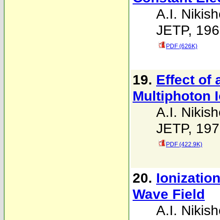
A.I. Nikis
JETP, 196
PDF (626K)
19.
Effect of 
Multiphoton I
A.I. Nikis
JETP, 197
PDF (422.9K)
20.
Ionizatio
Wave Field
A.I. Nikis