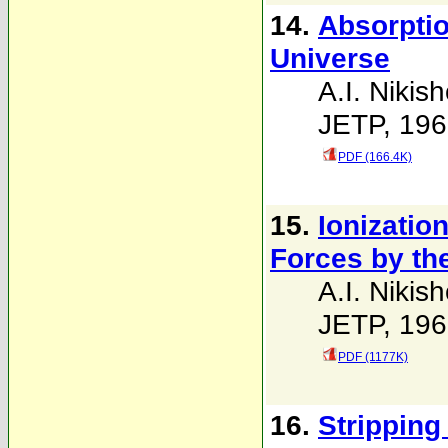
14.
Absorptio
Universe
A.I. Nikis
JETP, 196
PDF (166.4K)
15.
Ionizatio
Forces by th
A.I. Nikis
JETP, 196
PDF (1177K)
16.
Stripping