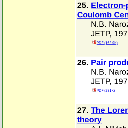
25.
Electron-
Coulomb Cent
N.B. Naro
JETP, 197
PDF (162.9K)
26.
Pair produ
N.B. Naro
JETP, 197
PDF (281K)
27.
The Loren
theory