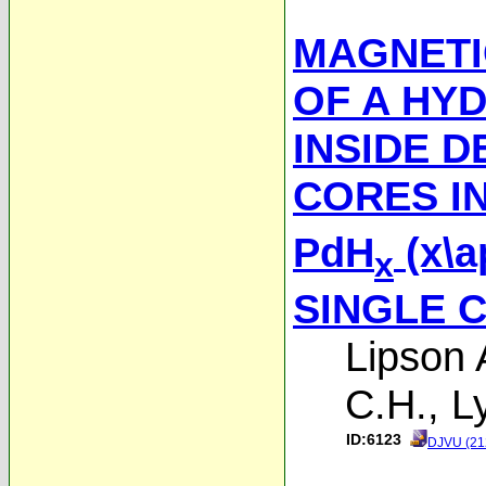
MAGNETI
OF A HY
INSIDE D
CORES I
PdH
(x\a
x
SINGLE 
Lipson 
C.H.
,
L
ID:6123
DJVU (21