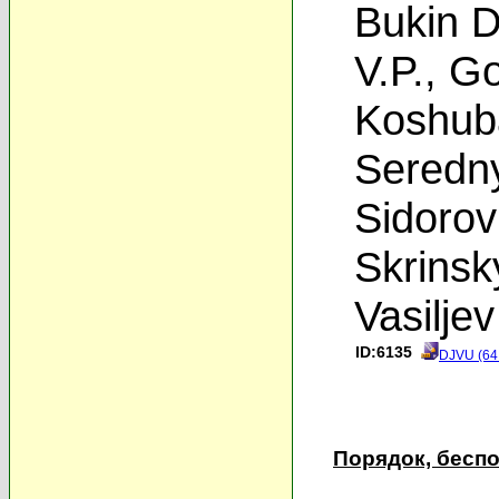
Bukin D
V.P.
,
Go
Koshub
Seredny
Sidorov
Skrinsk
Vasiljev
ID:6135
DJVU (64
Порядок, бесп