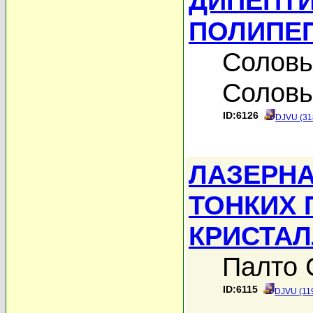
ДИПЕПТИ
ПОЛИПЕ
Соловь
Соловь
ID:6126
DJVU (31
ЛАЗЕРНА
ТОНКИХ 
КРИСТА
Палто 
ID:6115
DJVU (11