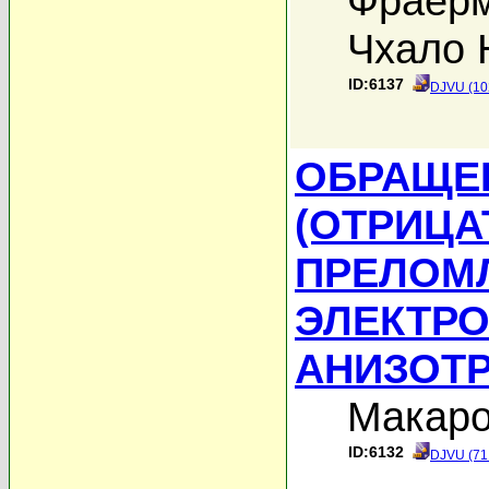
Фраерм
Чхало 
ID:6137
DJVU (10
OБРАЩЕ
(ОТРИЦА
ПРЕЛОМ
ЭЛЕКТР
АНИЗОТ
Макаро
ID:6132
DJVU (71