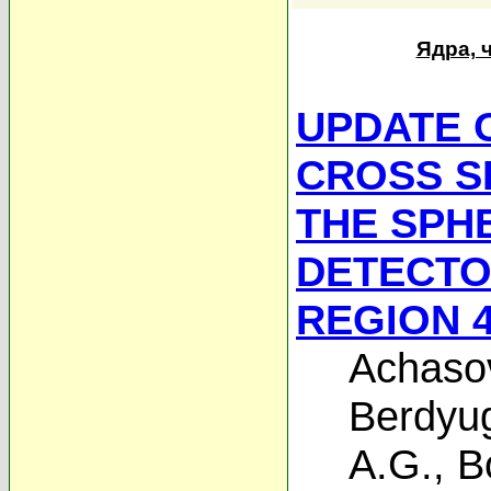
Ядра, 
UPDATE O
CROSS S
THE SPH
DETECTO
REGION 4
Achaso
Berdyug
A.G.
,
B