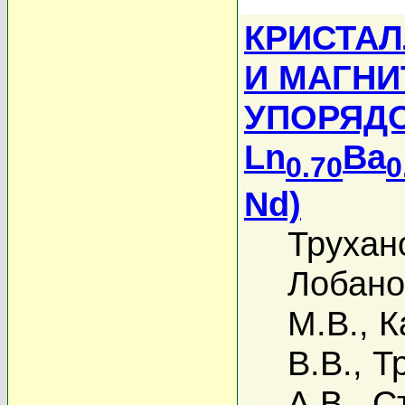
КРИСТАЛ
И МАГНИ
УПОРЯД
Ln
Ba
0.70
0
Nd)
Трухан
Лобано
М.В.
,
К
В.В.
,
Т
А.В.
,
С