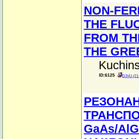
NON-FERM
THE FLU
FROM TH
THE GRE
Kuchins
ID:6125
DJVU (21
РЕЗОНА
ТРАНСПО
GaAs/Al