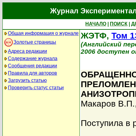
Журнал Экспериментал
НАЧАЛО
|
ПОИСК
|
Д
Общая информация о журнале
ЖЭТФ,
Том 1
Золотые страницы
(Английский перев
2006 доступен on
Адреса редакции
Содержание журнала
Сообщения редакции
OБРАЩЕННО
Правила для авторов
Загрузить статью
ПРЕЛОМЛЕН
Проверить статус статьи
АНИЗОТРОП
Макаров В.П.
Поступила в 