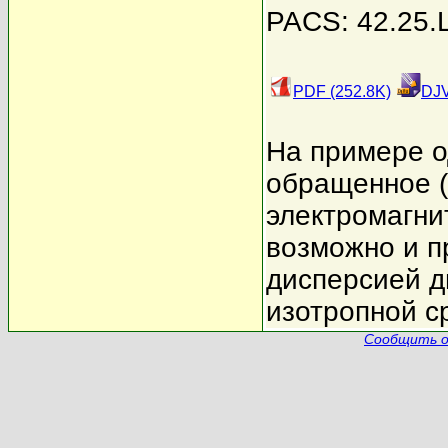
PACS: 42.25.L
PDF (252.8K)
DJV
На примере о
обращенное (
электромагни
возможно и п
дисперсией д
изотропной с
Сообщить о