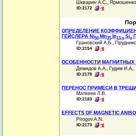
Шкварин А.С.
,
Ярмошенко
ID:2172
Пор
ОПРЕДЕЛЕНИЕ КОЭФФИЦИЕН
ГЕЙСЛЕРА Ni
Mn
In
Si
П
50
35
15-x
x
Грановский А.Б.
,
Пруднико
ID:2154
ОСОБЕННОСТИ МАГНИТНЫХ 
Демидов А.А.
,
Гудим И.А.
,
ID:2178
ПЕРЕНОС ПРИМЕСИ В ТРЕЩ
Матвеев Л.В.
ID:2183
EFFECTS OF MAGNETIC ANIS
Pirogov A.N.
ID:2173