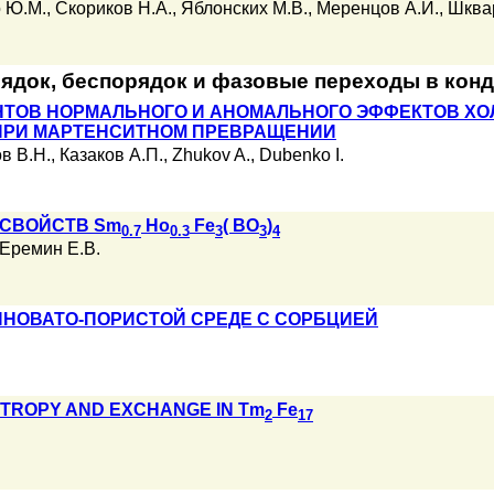
 Ю.М.
,
Скориков Н.А.
,
Яблонских М.В.
,
Меренцов А.И.
,
Шквар
ядок, беспорядок и фазовые переходы в кон
ТОВ НОРМАЛЬНОГО И АНОМАЛЬНОГО ЭФФЕКТОВ ХО
РИ МАРТЕНСИТНОМ ПРЕВРАЩЕНИИ
в В.Н.
,
Казаков А.П.
,
Zhukov A.
,
Dubenko I.
СВОЙСТВ Sm
Ho
Fe
( BO
)
0.7
0.3
3
3
4
Еремин Е.В.
ИНОВАТО-ПОРИСТОЙ СРЕДЕ С СОРБЦИЕЙ
OTROPY AND EXCHANGE IN Tm
Fe
2
17