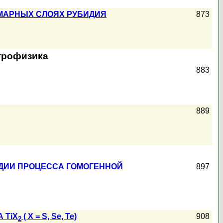
ОМАРНЫХ СЛОЯХ РУБИДИЯ
873
строфизика
883
889
АДИИ ПРОЦЕССА ГОМОГЕННОЙ
897
 TiX
( X = S, Se, Te)
908
2