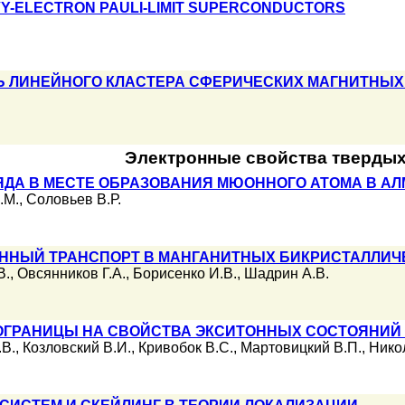
VY-ELECTRON PAULI-LIMIT SUPERCONDUCTORS
Ь ЛИНЕЙНОГО КЛАСТЕРА СФЕРИЧЕСКИХ МАГНИТНЫ
Электронные свойства твердых
ДА В МЕСТЕ ОБРАЗОВАНИЯ МЮОННОГО АТОМА В АЛ
.М.
,
Соловьев В.Р.
ННЫЙ ТРАНСПОРТ В МАНГАНИТНЫХ БИКРИСТАЛЛИЧ
В.
,
Овсянников Г.А.
,
Борисенко И.В.
,
Шадрин А.В.
ГРАНИЦЫ НА СВОЙСТВА ЭКСИТОННЫХ СОСТОЯНИЙ В
.В.
,
Козловский В.И.
,
Кривобок В.С.
,
Мартовицкий В.П.
,
Нико