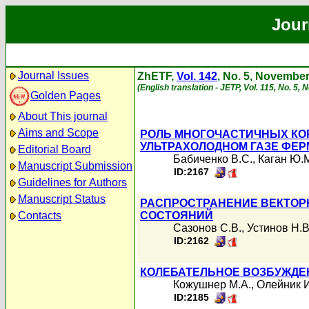
Jour
Journal Issues
ZhETF,
Vol. 142
, No. 5, Novembe
(English translation - JETP, Vol. 115, No. 5,
Golden Pages
About This journal
Aims and Scope
РОЛЬ МНОГОЧАСТИЧНЫХ КОР
УЛЬТРАХОЛОДНОМ ГАЗЕ ФЕР
Editorial Board
Бабиченко В.С.
,
Каган Ю.
Manuscript Submission
ID:2167
Guidelines for Authors
Manuscript Status
РАСПРОСТРАНЕНИЕ ВЕКТОР
Contacts
СОСТОЯНИЙ
Сазонов С.В.
,
Устинов Н.В
ID:2162
КОЛЕБАТЕЛЬНОЕ ВОЗБУЖДЕ
Кожушнер М.А.
,
Олейник И
ID:2185