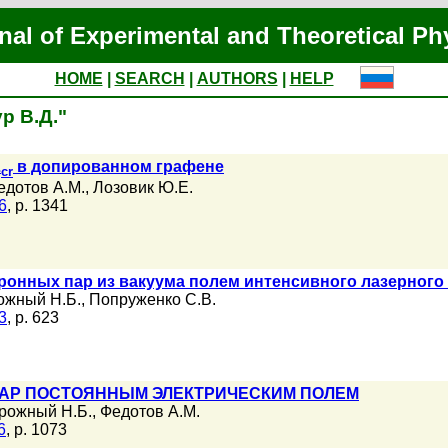
nal of Experimental and Theoretical Ph
HOME
|
SEARCH
|
AUTHORS
|
HELP
ур В.Д."
Z
в допированном графене
cr
едотов А.М.
,
Лозовик Ю.Е.
6
, p. 1341
ронных пар из вакуума полем интенсивного лазерного
ожный Н.Б.
,
Попруженко С.В.
3
, p. 623
ПАР ПОСТОЯННЫМ ЭЛЕКТРИЧЕСКИМ ПОЛЕМ
рожный Н.Б.
,
Федотов А.М.
6
, p. 1073