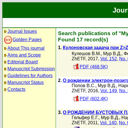
Jour
Journal Issues
Search publications of "М
Found 17 record(s)
Golden Pages
1.
Кулоновская задача при Z>
About This journal
Кулешов В.М.
,
Мур В.Д.
,
Ф
Aims and Scope
ZhETF, 2017,
Vol. 152
,
No. 
Editorial Board
PDF (468.5K)
Manuscript Submission
Guidelines for Authors
2.
О рождении электрон-позит
Manuscript Status
Попов В.С.
,
Мур В.Д.
,
Нар
Contacts
ZhETF, 2016,
Vol. 149
,
No. 
PDF (602.4K)
3.
О РОЖДЕНИИ БУСТОВЫХ 
Гельфер Е.Г.
,
Мур В.Д.
,
На
ZhETF, 2011,
Vol. 140
,
No. 