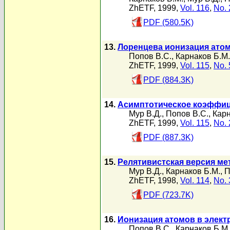
ZhETF, 1999,
Vol. 116
,
No. 
PDF (580.5K)
13.
Лоренцева ионизация атом
Попов В.С.
,
Карнаков Б.М.
ZhETF, 1999,
Vol. 115
,
No. 
PDF (884.3K)
14.
Асимптотическое коэффиц
Мур В.Д.
,
Попов В.С.
,
Карн
ZhETF, 1999,
Vol. 115
,
No. 
PDF (887.3K)
15.
Релятивистская версия ме
Мур В.Д.
,
Карнаков Б.М.
,
П
ZhETF, 1998,
Vol. 114
,
No. 
PDF (723.7K)
16.
Ионизация атомов в элект
Попов В.С.
,
Карнаков Б.М.