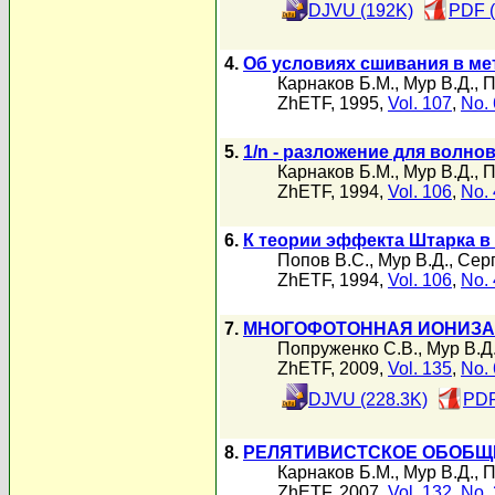
DJVU (192K)
PDF (
4.
Об условиях сшивания в ме
Карнаков Б.М.
,
Мур В.Д.
,
П
ZhETF, 1995,
Vol. 107
,
No. 
5.
1/n - разложение для волн
Карнаков Б.М.
,
Мур В.Д.
,
П
ZhETF, 1994,
Vol. 106
,
No. 
6.
К теории эффекта Штарка в
Попов В.С.
,
Мур В.Д.
,
Серг
ZhETF, 1994,
Vol. 106
,
No. 
7.
МНОГОФОТОННАЯ ИОНИЗА
Попруженко С.В.
,
Мур В.Д
ZhETF, 2009,
Vol. 135
,
No. 
DJVU (228.3K)
PDF
8.
РЕЛЯТИВИСТСКОЕ ОБОБЩ
Карнаков Б.М.
,
Мур В.Д.
,
П
ZhETF, 2007,
Vol. 132
,
No. 