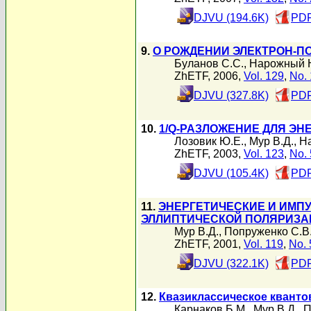
DJVU (194.6K)
PDF
9.
О РОЖДЕНИИ ЭЛЕКТРОН-
Буланов С.С.
,
Нарожный Н
ZhETF, 2006,
Vol. 129
,
No. 
DJVU (327.8K)
PDF
10.
1/Q-РАЗЛОЖЕНИЕ ДЛЯ ЭН
Лозовик Ю.Е.
,
Мур В.Д.
,
Н
ZhETF, 2003,
Vol. 123
,
No. 
DJVU (105.4K)
PDF
11.
ЭНЕРГЕТИЧЕСКИЕ И ИМП
ЭЛЛИПТИЧЕСКОЙ ПОЛЯРИЗА
Мур В.Д.
,
Попруженко С.В
ZhETF, 2001,
Vol. 119
,
No. 
DJVU (322.1K)
PDF
12.
Квазиклассическое кванто
Карнаков Б.М.
,
Мур В.Д.
,
П