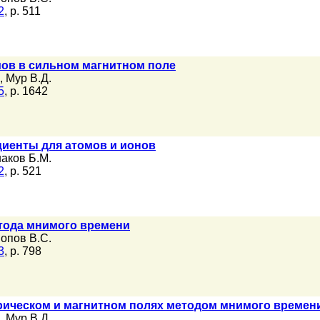
2
, p. 511
ов в сильном магнитном поле
,
Мур В.Д.
5
, p. 1642
иенты для атомов и ионов
аков Б.М.
2
, p. 521
тода мнимого времени
опов В.С.
3
, p. 798
рическом и магнитном полях методом мнимого времен
,
Мур В.Д.