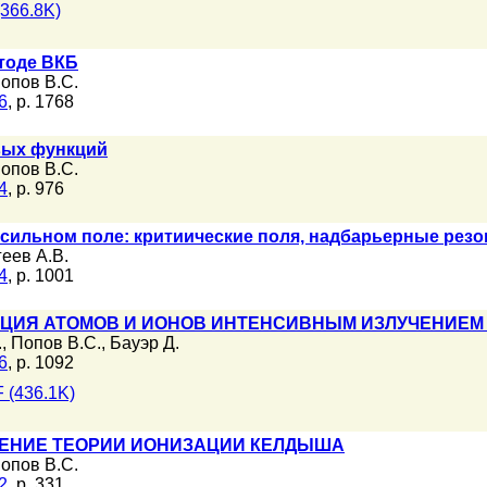
366.8K)
тоде ВКБ
опов В.С.
6
, p. 1768
овых функций
опов В.С.
4
, p. 976
 сильном поле: критиические поля, надбарьерные резо
еев А.В.
4
, p. 1001
ЦИЯ АТОМОВ И ИОНОВ ИНТЕНСИВНЫМ ИЗЛУЧЕНИЕМ 
.
,
Попов В.С.
,
Бауэр Д.
6
, p. 1092
 (436.1K)
ЕНИЕ ТЕОРИИ ИОНИЗАЦИИ КЕЛДЫША
опов В.С.
2
, p. 331