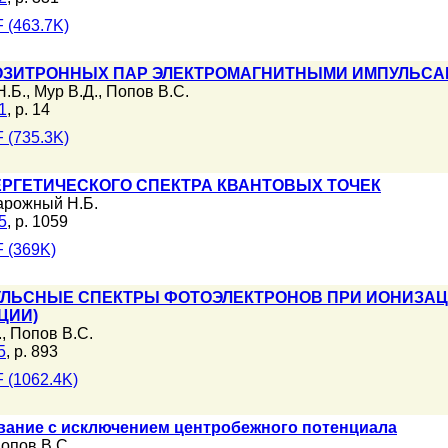
 (463.7K)
ПОЗИТРОННЫХ ПАР ЭЛЕКТРОМАГНИТНЫМИ ИМПУЛЬС
.Б.
,
Мур В.Д.
,
Попов В.С.
1
, p. 14
 (735.3K)
ЕРГЕТИЧЕСКОГО СПЕКТРА КВАНТОВЫХ ТОЧЕК
арожный Н.Б.
5
, p. 1059
 (369K)
УЛЬСНЫЕ СПЕКТРЫ ФОТОЭЛЕКТРОНОВ ПРИ ИОНИЗА
ЦИИ)
.
,
Попов В.С.
5
, p. 893
 (1062.4K)
вание с исключением центробежного потенциала
опов В.С.