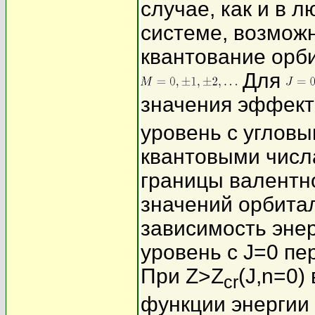
случае, как и в 
системе, возможн
квантование орби
Для
значения эффект
уровень с углов
квантовыми числ
границы валентн
значений орбита
зависимость энер
уровень с J=0 пе
При Z>Z
(J,n=0)
cr
функции энергии 