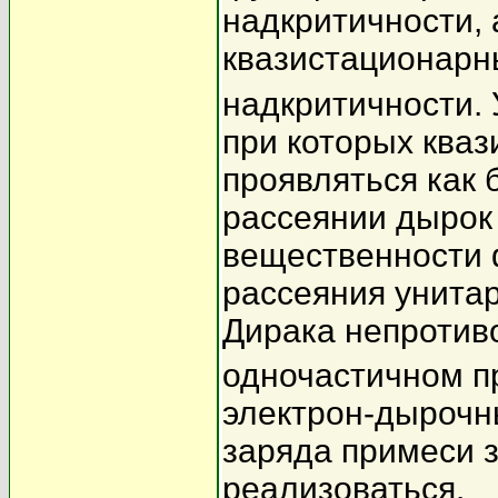
надкритичности,
квазистационарн
надкритичности.
при которых кваз
проявляться как 
рассеянии дырок 
вещественности 
рассеяния унитар
Дирака непротив
одночастичном п
электрон-дырочны
заряда примеси з
реализоваться.