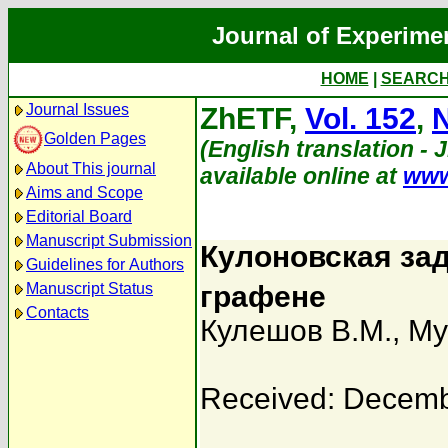
Journal of Experime
HOME
|
SEARC
Journal Issues
ZhETF,
Vol. 152
,
N
Golden Pages
(English translation - 
About This journal
available online at
www
Aims and Scope
Editorial Board
Manuscript Submission
Кулоновская зад
Guidelines for Authors
Manuscript Status
графене
Contacts
Кулешов В.М.
,
Му
Received: Decemb