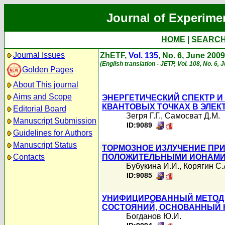
Journal of Experime
HOME
|
SEARC
Journal Issues
ZhETF,
Vol. 135
, No. 6, June 2009
(English translation - JETP, Vol. 108, No. 6, 
Golden Pages
About This journal
Aims and Scope
ЭНЕРГЕТИЧЕСКИЙ СПЕКТР И
КВАНТОВЫХ ТОЧКАХ В ЭЛЕК
Editorial Board
Зегря Г.Г.
,
Самосват Д.М.
Manuscript Submission
ID:9089
Guidelines for Authors
Manuscript Status
ТОРМОЗНОЕ ИЗЛУЧЕНИЕ ПР
Contacts
ПОЛОЖИТЕЛЬНЫМИ ИОНАМИ 
Бубукина И.И.
,
Корягин С.
ID:9085
УНИФИЦИРОВАННЫЙ МЕТОД 
СОСТОЯНИЙ, ОСНОВАННЫЙ 
Богданов Ю.И.