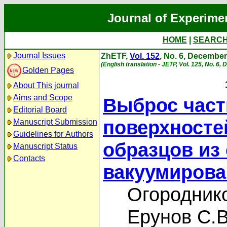
Journal of Experime
HOME
|
SEARC
Journal Issues
ZhETF,
Vol. 152
, No. 6, Decembe
(English translation - JETP, Vol. 125, No. 6
Golden Pages
About This journal
Aims and Scope
Выброс част
Editorial Board
поверхносте
Manuscript Submission
Guidelines for Authors
образцов из
Manuscript Status
Contacts
вакуумирова
Огороднико
Ерунов С.В