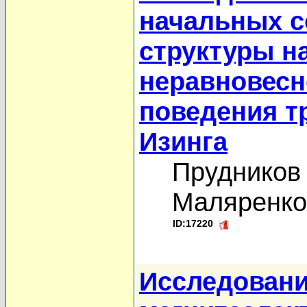
начальных с
структуры н
неравновесн
поведения т
Изинга
Прудников 
Маляренко
ID:17220
Исследование