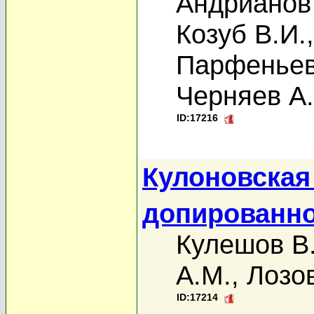
Андрианов 
Козуб В.И.
Парфеньев
Черняев А.
ID:17216
Кулоновская
допированн
Кулешов В
А.М.
,
Лозо
ID:17214