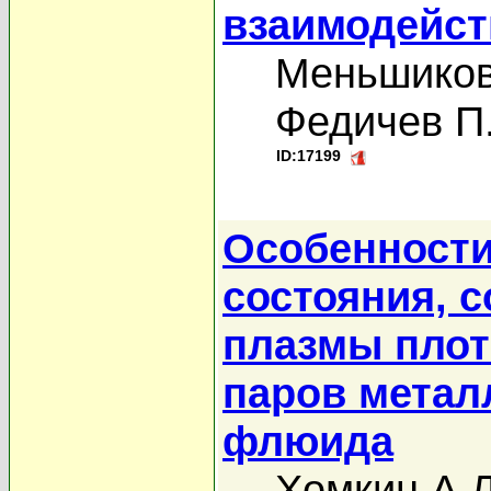
взаимодейст
Меньшиков
Федичев П
ID:17199
Особенности
состояния, 
плазмы плот
паров метал
флюида
Хомкин А.Л