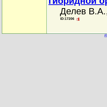
гибридной о
Делев В.А.
ID:17206
R