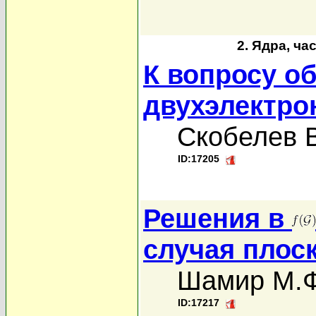
2. Ядра, ча
К вопросу о
двухэлектро
Скобелев В
ID:17205
Решения в
случая плос
Шамир М.Ф
ID:17217