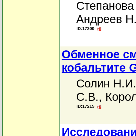
Степанова 
Андреев Н.
ID:17200
Обменное см
кобальтите 
Солин Н.И
С.В.
,
Корол
ID:17215
Исследовани