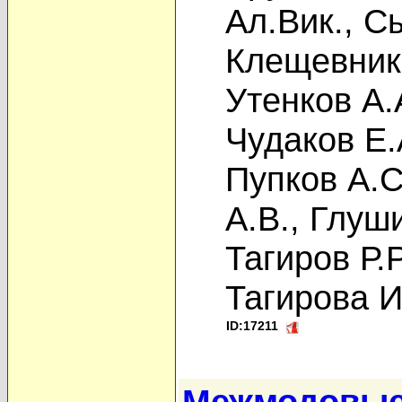
Ал.Вик.
,
Сы
Клещевник
Утенков А.
Чудаков Е.
Пупков А.С
А.В.
,
Глуши
Тагиров Р.Р
Тагирова 
ID:17211
Межмодовые