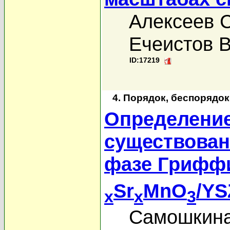
Алексеев С
Ечеистов В
ID:17219
4. Порядок, беспорядо
Определение
существован
фазе Гриффи
Sr
MnO
/YS
x
x
3
Самошкина