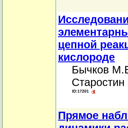
Исследовани
элементарны
цепной реак
кислороде
Бычков М.
Старостин 
ID:17201
Прямое набл
динамики ра