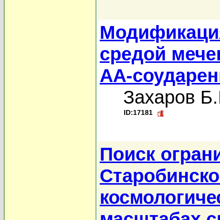
Модификация
средой мече
AA-соударен
Захаров Б.
ID:17181
Поиск огран
Старобинско
космологиче
масштабах с