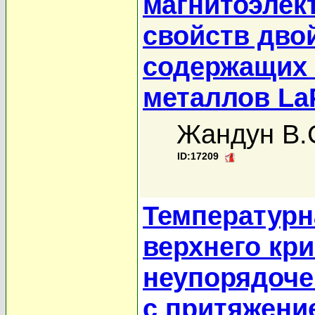
магнитоэлек
свойств дво
содержащих
металлов L
Жандун В.
ID:17209
Температурн
верхнего кри
неупорядоче
с притяжени