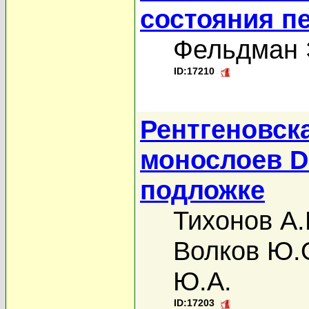
состояния п
Фельдман 
ID:17210
Рентгеновск
монослоев D
подложке
Тихонов А.
Волков Ю.
Ю.А.
ID:17203