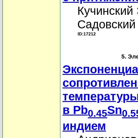
Кучинский 
Садовский
ID:17212
5. Эл
Экспоненциа
сопротивлен
температуры
в Pb
Sn
0.45
0.5
индием