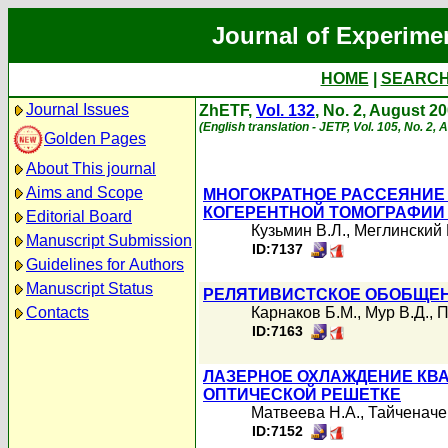
Journal of Experime
HOME
|
SEARC
Journal Issues
ZhETF,
Vol. 132
, No. 2, August 2
(English translation - JETP, Vol. 105, No. 2,
Golden Pages
About This journal
Aims and Scope
МНОГОКРАТНОЕ РАССЕЯНИЕ
КОГЕРЕНТНОЙ ТОМОГРАФИИ
Editorial Board
Кузьмин В.Л.
,
Меглинский 
Manuscript Submission
ID:7137
Guidelines for Authors
Manuscript Status
РЕЛЯТИВИСТСКОЕ ОБОБЩЕН
Contacts
Карнаков Б.М.
,
Мур В.Д.
,
П
ID:7163
ЛАЗЕРНОЕ ОХЛАЖДЕНИЕ КВ
ОПТИЧЕСКОЙ РЕШЕТКЕ
Матвеева Н.А.
,
Тайченаче
ID:7152