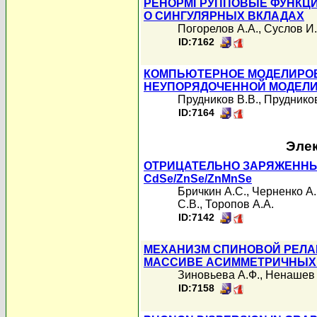
РЕНОРМГРУППОВЫЕ ФУНКЦИ
О СИНГУЛЯРНЫХ ВКЛАДАХ
Погорелов А.А.
,
Суслов И
ID:7162
КОМПЬЮТЕРНОЕ МОДЕЛИРОВ
НЕУПОРЯДОЧЕННОЙ МОДЕЛИ
Прудников В.В.
,
Прудников
ID:7164
Элек
ОТРИЦАТЕЛЬНО ЗАРЯЖЕННЫ
CdSe/ZnSe/ZnMnSe
Бричкин А.С.
,
Черненко А.
С.В.
,
Торопов А.А.
ID:7142
МЕХАНИЗМ СПИНОВОЙ РЕЛА
МАССИВЕ АСИММЕТРИЧНЫХ 
Зиновьева А.Ф.
,
Ненашев 
ID:7158