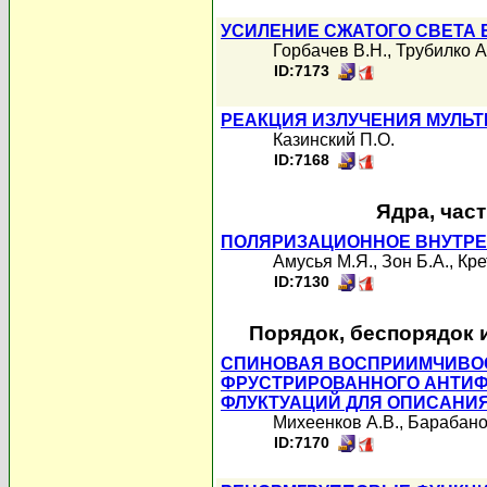
УСИЛЕНИЕ СЖАТОГО СВЕТА
Горбачев В.Н.
,
Трубилко А
ID:7173
РЕАКЦИЯ ИЗЛУЧЕНИЯ МУЛЬ
Казинский П.О.
ID:7168
Ядра, час
ПОЛЯРИЗАЦИОННОЕ ВНУТРЕН
Амусья М.Я.
,
Зон Б.А.
,
Кре
ID:7130
Порядок, беспорядок 
СПИНОВАЯ ВОСПРИИМЧИВОС
ФРУСТРИРОВАННОГО АНТИФ
ФЛУКТУАЦИЙ ДЛЯ ОПИСАНИ
Михеенков А.В.
,
Барабано
ID:7170