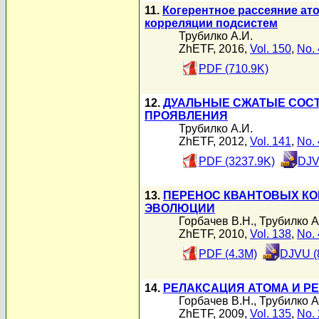
11.
Когерентное рассеяние ат
корреляции подсистем
Трубилко А.И.
ZhETF, 2016,
Vol. 150
,
No. 
PDF (710.9K)
12.
ДУАЛЬНЫЕ СЖАТЫЕ СОСТ
ПРОЯВЛЕНИЯ
Трубилко А.И.
ZhETF, 2012,
Vol. 141
,
No. 
PDF (3237.9K)
DJV
13.
ПЕРЕНОС КВАНТОВЫХ КО
ЭВОЛЮЦИИ
Горбачев В.Н.
,
Трубилко А
ZhETF, 2010,
Vol. 138
,
No. 
PDF (4.3M)
DJVU (
14.
РЕЛАКСАЦИЯ АТОМА И Р
Горбачев В.Н.
,
Трубилко А
ZhETF, 2009,
Vol. 135
,
No. 