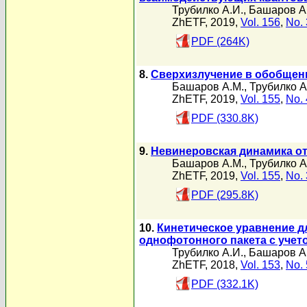
Трубилко А.И.
,
Башаров А
ZhETF, 2019,
Vol. 156
,
No. 
PDF (264K)
8.
Сверхизлучение в обобщенн
Башаров А.М.
,
Трубилко А
ZhETF, 2019,
Vol. 155
,
No. 
PDF (330.8K)
9.
Невинеровская динамика о
Башаров А.М.
,
Трубилко А
ZhETF, 2019,
Vol. 155
,
No. 
PDF (295.8K)
10.
Кинетическое уравнение д
однофотонного пакета с уче
Трубилко А.И.
,
Башаров А
ZhETF, 2018,
Vol. 153
,
No. 
PDF (332.1K)