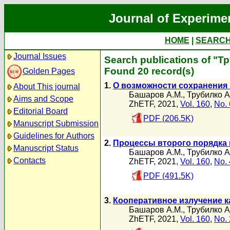
Journal of Experime
HOME
|
SEARC
Journal Issues
Search publications of "Т
Found 20 record(s)
Golden Pages
1.
О возможности сохранения
About This journal
Башаров А.М.
,
Трубилко А
Aims and Scope
ZhETF, 2021,
Vol. 160
,
No. 
Editorial Board
PDF (206.5K)
Manuscript Submission
Guidelines for Authors
2.
Процессы второго порядка 
Manuscript Status
Башаров А.М.
,
Трубилко А
Contacts
ZhETF, 2021,
Vol. 160
,
No. 
PDF (491.5K)
3.
Кооперативное излучение 
Башаров А.М.
,
Трубилко А
ZhETF, 2021,
Vol. 160
,
No. 