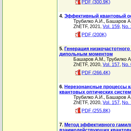
PDF (300.9K)
4.
Эффективный квантовый о
Трубилко А.И.
,
Башаров А
ZhETF, 2021,
Vol. 159
,
No. 
PDF (200K)
5.
Генерация низкочастотного
дипольным моментом
Башаров А.М.
,
Трубилко А
ZhETF, 2020,
Vol. 157
,
No. 
PDF (266.4K)
6.
Нерезонансные процессы к
квантовых оптических систем
Трубилко А.И.
,
Башаров А
ZhETF, 2020,
Vol. 157
,
No. 
PDF (255.8K)
7.
Метод эффективного гамил
взаимодействующих квантов