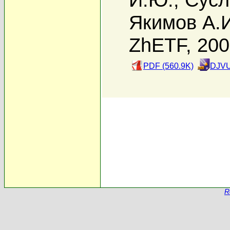
Якимов А.
ZhETF, 20
PDF (560.9K)
DJVU
R