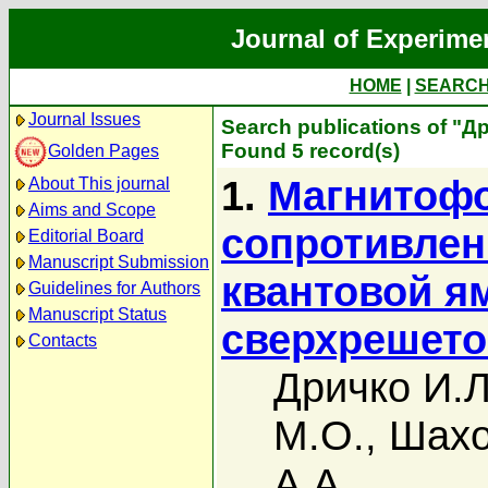
Journal of Experime
HOME
|
SEARC
Journal Issues
Search publications of "Д
Found 5 record(s)
Golden Pages
1.
Магнитоф
About This journal
Aims and Scope
сопротивлен
Editorial Board
Manuscript Submission
квантовой я
Guidelines for Authors
Manuscript Status
сверхрешет
Contacts
Дричко И.Л
М.О.
,
Шахо
А.А.