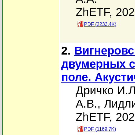
ZhETF, 20
PDF (2233.4K)
2.
Вигнеровс
двумерных с
поле. Акуст
Дричко И.Л
А.В.
,
Лидли
ZhETF, 20
PDF (1169.7K)