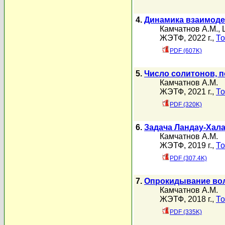
4.
Динамика взаимоде
Камчатнов А.М.
,
ЖЭТФ, 2022 г.,
То
PDF (607K)
5.
Число солитонов, 
Камчатнов А.М.
ЖЭТФ, 2021 г.,
То
PDF (320K)
6.
Задача Ландау-Хал
Камчатнов А.М.
ЖЭТФ, 2019 г.,
То
PDF (307.4K)
7.
Опрокидывание вол
Камчатнов А.М.
ЖЭТФ, 2018 г.,
То
PDF (335K)