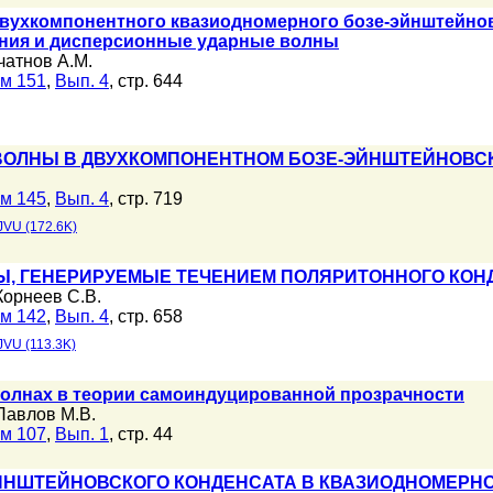
двухкомпонентного квазиодномерного бозе-эйнштейнов
ния и дисперсионные ударные волны
чатнов А.М.
м 151
,
Вып. 4
, стр. 644
ВОЛНЫ В ДВУХКОМПОНЕНТНОМ БОЗЕ-ЭЙНШТЕЙНОВС
м 145
,
Вып. 4
, стр. 719
JVU (172.6K)
, ГЕНЕРИРУЕМЫЕ ТЕЧЕНИЕМ ПОЛЯРИТОННОГО КОН
Корнеев С.В.
м 142
,
Вып. 4
, стр. 658
JVU (113.3K)
волнах в теории самоиндуцированной прозрачности
Павлов М.В.
м 107
,
Вып. 1
, стр. 44
ЙНШТЕЙНОВСКОГО КОНДЕНСАТА В КВАЗИОДНОМЕРН