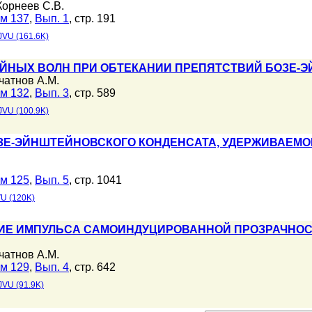
Корнеев С.В.
м 137
,
Вып. 1
, стр. 191
JVU (161.6K)
ЙНЫХ ВОЛН ПРИ ОБТЕКАНИИ ПРЕПЯТСТВИЙ БОЗЕ-
чатнов А.М.
м 132
,
Вып. 3
, стр. 589
JVU (100.9K)
Е-ЭЙНШТЕЙНОВСКОГО КОНДЕНСАТА, УДЕРЖИВАЕМО
м 125
,
Вып. 5
, стр. 1041
U (120K)
ИЕ ИМПУЛЬСА САМОИНДУЦИРОВАННОЙ ПРОЗРАЧНОСТ
чатнов А.М.
м 129
,
Вып. 4
, стр. 642
JVU (91.9K)