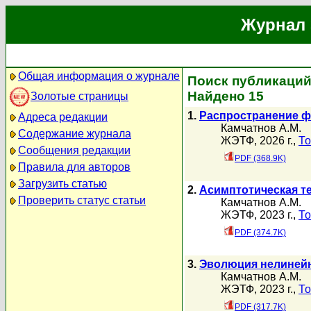
Журнал 
Общая информация о журнале
Поиск публикаций
Найдено 15
Золотые страницы
1.
Распространение ф
Адреса редакции
Камчатнов А.М.
Содержание журнала
ЖЭТФ, 2026 г.,
То
Сообщения редакции
PDF (368.9K)
Правила для авторов
Загрузить статью
2.
Асимптотическая т
Проверить статус статьи
Камчатнов А.М.
ЖЭТФ, 2023 г.,
То
PDF (374.7K)
3.
Эволюция нелинейн
Камчатнов А.М.
ЖЭТФ, 2023 г.,
То
PDF (317.7K)