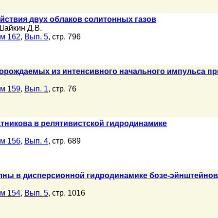
йствия двух облаков солитонных газов
Шайкин Д.В.
м 162
,
Вып. 5
, стр. 796
порождаемых из интенсивного начального импульса п
м 159
,
Вып. 1
, стр. 76
атникова в релятивистской гидродинамике
м 156
,
Вып. 4
, стр. 689
ны в дисперсионной гидродинамике бозе-эйнштейнов
м 154
,
Вып. 5
, стр. 1016