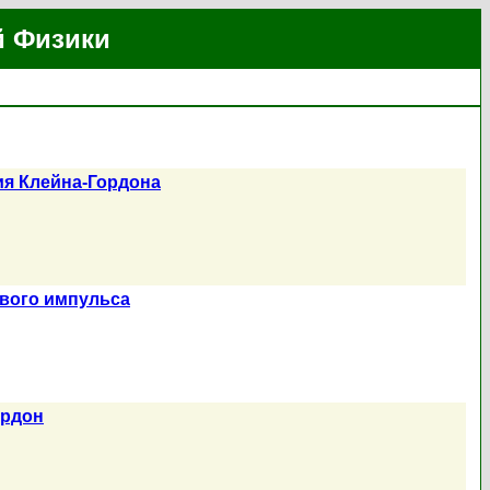
й Физики
ия Клейна-Гордона
ового импульса
ордон