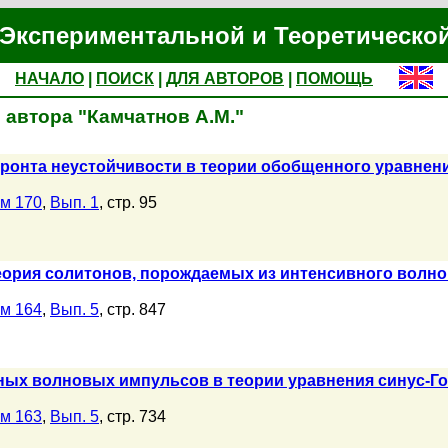
Экспериментальной и Теоретическо
НАЧАЛО
|
ПОИСК
|
ДЛЯ АВТОРОВ
|
ПОМОЩЬ
 автора "Камчатнов А.М."
ронта неустойчивости в теории обобщенного уравнен
м 170
,
Вып. 1
, стр. 95
еория солитонов, порождаемых из интенсивного волн
м 164
,
Вып. 5
, стр. 847
ых волновых импульсов в теории уравнения синус-Г
м 163
,
Вып. 5
, стр. 734