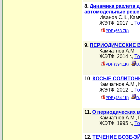
8.
Динамика разлета 
автомодельные реше
Иванов С.К.
,
Кам
ЖЭТФ, 2017 г.,
То
PDF (663.7K)
9.
ПЕРИОДИЧЕСКИЕ 
Камчатнов А.М.
ЖЭТФ, 2014 г.,
То
PDF (394.1K)
D
10.
КОСЫЕ СОЛИТОНЫ
Камчатнов А.М.
,
ЖЭТФ, 2012 г.,
То
PDF (434.1K)
D
11.
О периодических 
Камчатнов А.М.
,
ЖЭТФ, 1995 г.,
То
12.
ТЕЧЕНИЕ БОЗЕ-Э