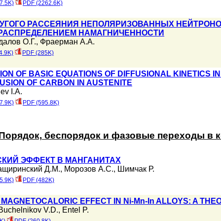
7.5K)
PDF (2262.6K)
УГОГО РАССЕЯНИЯ НЕПОЛЯРИЗОВАННЫХ НЕЙТРОН
РАСПРЕДЕЛЕНИЕМ НАМАГНИЧЕННОСТИ
далов О.Г.
,
Фраерман А.А.
4.9K)
PDF (285K)
ION OF BASIC EQUATIONS OF DIFFUSIONAL KINETICS I
FUSION OF CARBON IN AUSTENITE
ev I.A.
7.9K)
PDF (595.8K)
Порядок, беспорядок и фазовые переходы в 
КИЙ ЭФФЕКТ В МАНГАНИТАХ
ащиринский Д.М.
,
Морозов А.С.
,
Шимчак Р.
5.9K)
PDF (482K)
E MAGNETOCALORIC EFFECT IN Ni-Mn-In ALLOYS: A TH
Buchelnikov V.D.
,
Entel P.