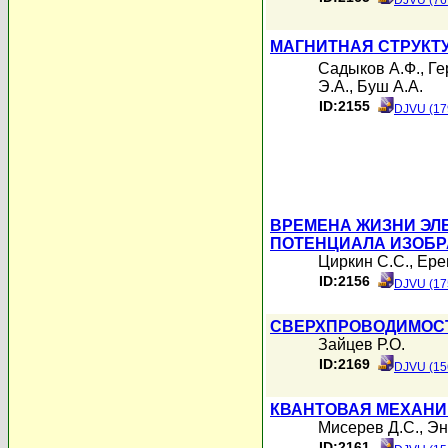
DJVU (76
МАГНИТНАЯ СТРУКТ
Садыков А.Ф.
,
Ге
Э.А.
,
Буш А.А.
ID:2155
DJVU (17
ВРЕМЕНА ЖИЗНИ ЭЛ
ПОТЕНЦИАЛА ИЗОБРА
Циркин С.С.
,
Ере
ID:2156
DJVU (17
СВЕРХПРОВОДИМОСТ
Зайцев Р.О.
ID:2169
DJVU (15
КВАНТОВАЯ МЕХАНИ
Мисерев Д.С.
,
Эн
ID:2161