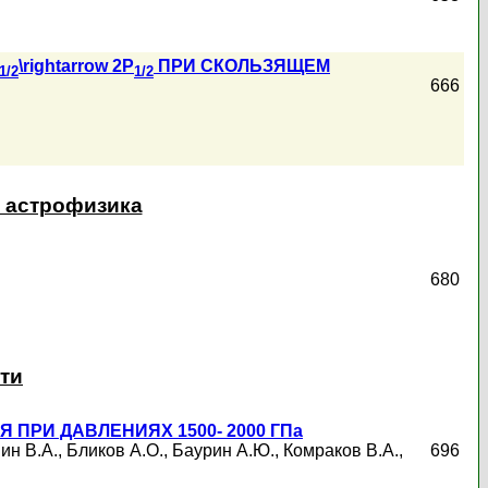
\rightarrow 2P
ПРИ СКОЛЬЗЯЩЕМ
1/2
1/2
666
и астрофизика
680
ти
ПРИ ДАВЛЕНИЯХ 1500- 2000 ГПа
ин В.А.
,
Бликов А.О.
,
Баурин А.Ю.
,
Комраков В.А.
,
696