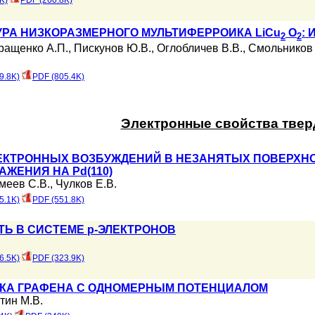
K)
PDF (260.8K)
УРА НИЗКОРАЗМЕРНОГО МУЛЬТИФЕРРОИКА LiCu
O
:
2
2
ращенко А.П.
,
Пискунов Ю.В.
,
Оглобличев В.В.
,
Смольников 
9.8K)
PDF (805.4K)
Электронные свойства твер
ЕКТРОННЫХ ВОЗБУЖДЕНИЙ В НЕЗАНЯТЫХ ПОВЕРХН
ЖЕНИЯ НА Pd(110)
меев С.В.
,
Чулков Е.В.
5.1K)
PDF (551.8K)
Ь В СИСТЕМЕ p-ЭЛЕКТРОНОВ
6.5K)
PDF (323.9K)
КА ГРАФЕНА C ОДНОМЕРНЫМ ПОТЕНЦИАЛОМ
тин М.В.