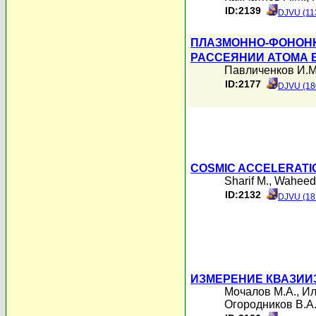
ID:2139
DJVU (11
ПЛАЗМОННО-ФОНОНН
РАССЕЯНИИ АТОМА 
Павличенков И.М
ID:2177
DJVU (18
COSMIC ACCELERATI
Sharif M.
,
Waheed
ID:2132
DJVU (18
ИЗМЕРЕНИЕ КВАЗИИЗ
Мочалов М.А.
,
Ил
Огородников В.А