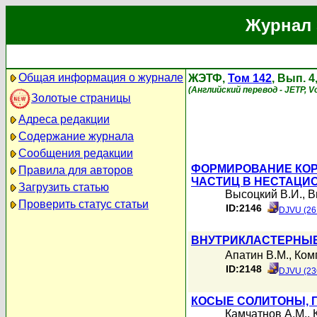
Журнал 
Общая информация о журнале
ЖЭТФ,
Том 142
, Вып. 4
(Английский перевод - JETP, Vo
Золотые страницы
Адреса редакции
Содержание журнала
Сообщения редакции
ФОРМИРОВАНИЕ КОР
Правила для авторов
ЧАСТИЦ В НЕСТАЦИ
Загрузить статью
Высоцкий В.И.
,
В
Проверить статус статьи
ID:2146
DJVU (26
ВНУТРИКЛАСТЕРНЫЕ 
Апатин В.М.
,
Ком
ID:2148
DJVU (23
КОСЫЕ СОЛИТОНЫ, 
Камчатнов А.М.
,