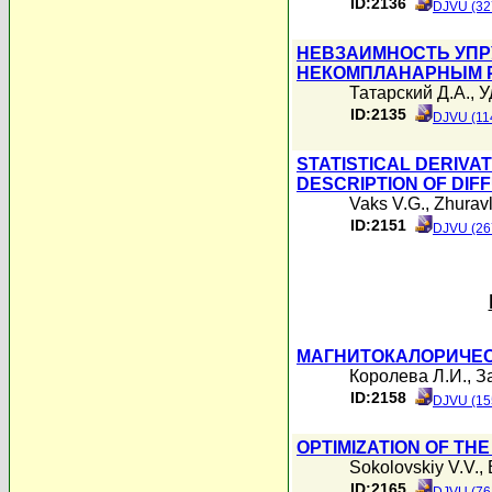
ID:2136
DJVU (32
НЕВЗАИМНОСТЬ УПР
НЕКОМПЛАНАРНЫМ 
Татарский Д.А.
,
У
ID:2135
DJVU (11
STATISTICAL DERIVAT
DESCRIPTION OF DIF
Vaks V.G.
,
Zhuravl
ID:2151
DJVU (26
МАГНИТОКАЛОРИЧЕС
Королева Л.И.
,
З
ID:2158
DJVU (15
OPTIMIZATION OF TH
Sokolovskiy V.V.
,
ID:2165