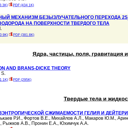
3.3K)
PDF (434.1K)
ЫЙ МЕХАНИЗМ БЕЗЫЗЛУЧАТЕЛЬНОГО ПЕРЕХОДА 2S
ВОДОРОДА НА ПОВЕРХНОСТИ ТВЕРДОГО ТЕЛА
.
0.9K)
PDF (381.8K)
Ядра, частицы, поля, гравитация 
ON AND BRANS-DICKE THEORY
 S.
1.1K)
PDF (295K)
Твердые тела и жидкос
ЭНТРОПИЧЕСКОЙ СЖИМАЕМОСТИ ГЕЛИЯ И ДЕЙТЕРИЯ 
ькаев Р.И.
,
Фортов В.Е.
,
Михайлов А.Л.
,
Макаров Ю.М.
,
Арин
.
,
Рыжков А.В.
,
Пронин Е.А.
,
Юхимчук А.А.