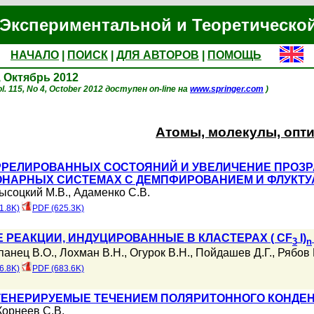
Экспериментальной и Теоретическо
НАЧАЛО
|
ПОИСК
|
ДЛЯ АВТОРОВ
|
ПОМОЩЬ
, Октябрь 2012
l. 115, No 4, October 2012 доступен on-line на
www.springer.com
)
Атомы, молекулы, опт
РЕЛИРОВАННЫХ СОСТОЯНИЙ И УВЕЛИЧЕНИЕ ПРОЗРА
ОНАРНЫХ СИСТЕМАХ С ДЕМПФИРОВАНИЕМ И ФЛУКТ
ысоцкий М.В.
,
Адаменко С.В.
1.8K)
PDF (625.3K)
РЕАКЦИИ, ИНДУЦИРОВАННЫЕ В КЛАСТЕРАХ ( CF
I)
3
n
панец В.О.
,
Лохман В.Н.
,
Огурок В.Н.
,
Пойдашев Д.Г.
,
Рябов 
6.8K)
PDF (683.6K)
ГЕНЕРИРУЕМЫЕ ТЕЧЕНИЕМ ПОЛЯРИТОННОГО КОНДЕ
Корнеев С.В.