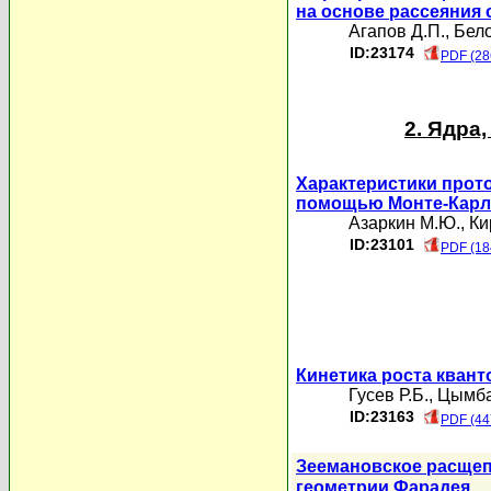
на основе рассеяния 
Агапов Д.П.
,
Бело
ID:23174
PDF (28
2. Ядра
Характеристики прот
помощью Монте-Карло
Азаpкин М.Ю.
,
Ки
ID:23101
PDF (18
Кинетика роста кван
Гусев Р.Б.
,
Цымба
ID:23163
PDF (44
Зеемановское расщеп
геометрии Фарадея