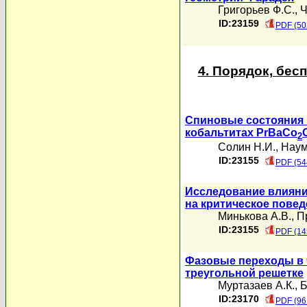
Григорьев Ф.С.
,
Ч
ID:23159
PDF (50
4. Порядок, бе
Спиновые состояния 
кобальтитах PrBaCo
2
Солин Н.И.
,
Наум
ID:23155
PDF (54
Исследование влияни
на критическое пове
Минькова А.В.
,
П
ID:23155
PDF (14
Фазовые переходы в 
треугольной решетке
Муртазаев А.К.
,
Б
ID:23170
PDF (96