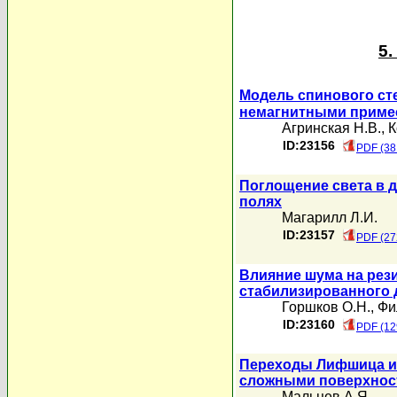
5
Модель спинового ст
немагнитными примес
Агринская Н.В.
,
К
ID:23156
PDF (38
Поглощение света в 
полях
Магарилл Л.И.
ID:23157
PDF (27
Влияние шума на рез
стабилизированного 
Горшков О.Н.
,
Фи
ID:23160
PDF (12
Переходы Лифшица и 
сложными поверхнос
Мальцев А.Я.