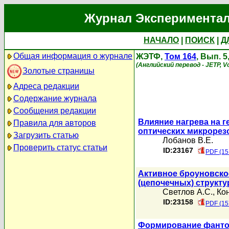
Журнал Экспериментал
НАЧАЛО
|
ПОИСК
|
Д
Общая информация о журнале
ЖЭТФ,
Том 164
, Вып. 
(Английский перевод - JETP, V
Золотые страницы
Адреса редакции
Содержание журнала
Сообщения редакции
Влияние нагрева на 
Правила для авторов
оптических микрорез
Загрузить статью
Лобанов В.Е.
Проверить статус статьи
ID:23167
PDF (15
Активное броуновско
(цепочечных) структ
Светлов А.С.
,
Ко
ID:23158
PDF (15
Формирование фанто