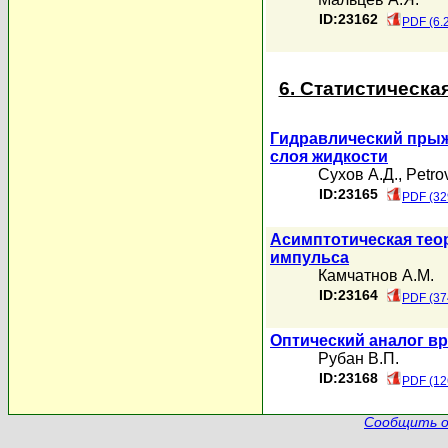
ID:23162
PDF (6.
6. Статистическа
Гидравлический прыж
слоя жидкости
Сухов А.Д.
,
Petro
ID:23165
PDF (32
Асимптотическая тео
импульса
Камчатнов А.М.
ID:23164
PDF (37
Оптический аналог в
Рубан В.П.
ID:23168
PDF (12
Сообщить о