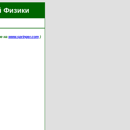
й Физики
ne на
www.springer.com
)