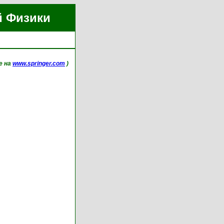
й Физики
ne на
www.springer.com
)