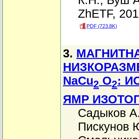
ZhETF, 20
PDF (723.8K)
3.
МАГНИТНА
НИЗКОРАЗМ
NaCu
O
: 
2
2
ЯМР ИЗОТО
Садыков А
Пискунов 