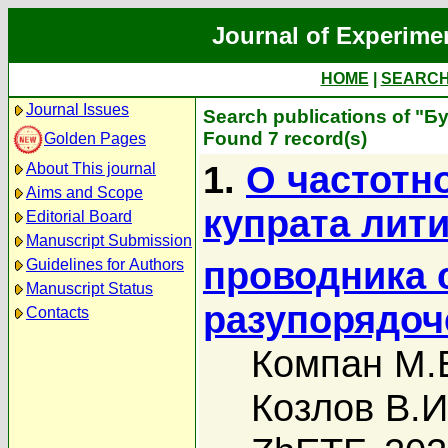
Journal of Experime
HOME
|
SEARC
Journal Issues
Search publications of "Б
Found 7 record(s)
Golden Pages
1.
О частотн
About This journal
Aims and Scope
купрата лити
Editorial Board
Manuscript Submission
проводника 
Guidelines for Authors
Manuscript Status
разупорядоч
Contacts
Компан М.
Козлов В.И