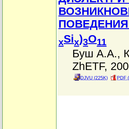
ВОЗНИКНОВ
ПОВЕДЕНИЯ 
Si
)
O
x
x
3
11
Буш А.А.
,
ZhETF, 20
DJVU (225K)
PDF (