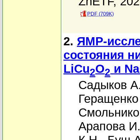
ZhETF, 20
PDF (709K)
2.
ЯМР-иссле
состояния н
LiCu
O
и N
2
2
Садыков А
Геращенко
Смольников
Арапова И
К.Н.
,
Буш А