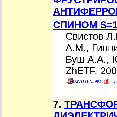
АНТИФЕРРО
СПИНОМ S=1
Свистов Л.
А.М.
,
Гиппи
Буш А.А.
,
ZhETF, 20
DJVU (173.9K)
PDF
7.
ТРАНСФО
ДИЭЛЕКТРИ