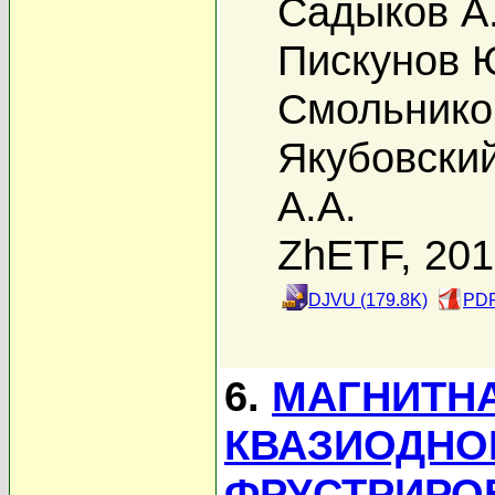
Садыков А
Пискунов 
Смольников
Якубовски
А.А.
ZhETF, 20
DJVU (179.8K)
PDF
6.
МАГНИТНА
КВАЗИОДНО
ФРУСТРИРО