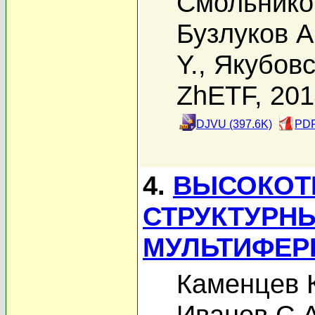
Смольников
Бузлуков А
Y.
,
Якубовс
ZhETF, 20
DJVU (397.6K)
PDF
4.
ВЫСОКОТ
СТРУКТУРН
МУЛЬТИФЕРР
Каменцев К
Иванов С.А