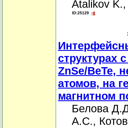
Atalikov K.
ID:25129
Интерфейсны
структурах 
ZnSe/BeTe, 
атомов, на г
магнитном п
Белова Д.Д
А.С.
,
Котов