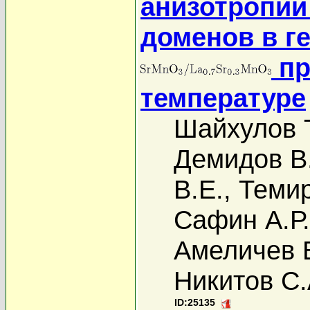
анизотропии
доменов в г
пр
температуре
Шайхулов Т
Демидов В
В.Е.
,
Темир
Сафин А.Р.
Амеличев 
Никитов С.
ID:25135