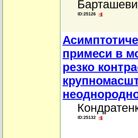
Барташеви
ID:25126
Асимптотиче
примеси в м
резко контр
крупномасш
неоднородн
Кондратенк
ID:25132