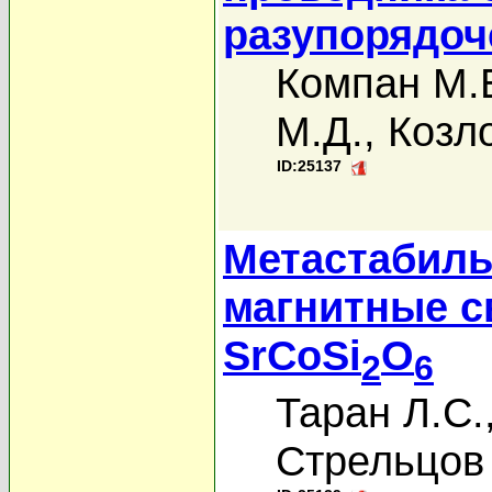
разупорядоч
Компан М.
М.Д.
,
Козло
ID:25137
Метастабиль
магнитные с
SrCoSi
O
2
6
Таран Л.С.
Стрельцов 