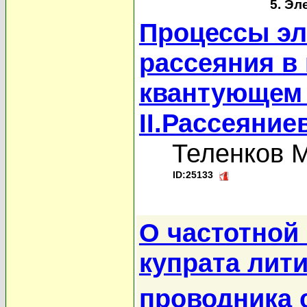
5. Эл
Процессы эл
рассеяния в
квантующем 
II.Рассеяни
Теленков М
ID:25133
О частотной
купрата лити
проводника 