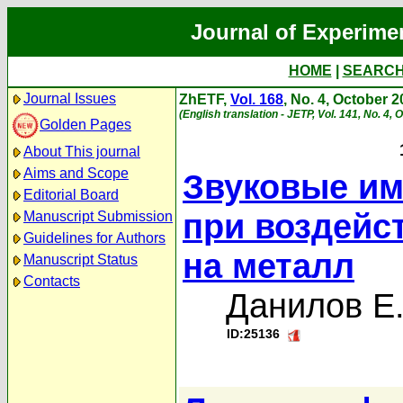
Journal of Experime
HOME
|
SEARC
Journal Issues
ZhETF,
Vol. 168
, No. 4, October 
(English translation - JETP, Vol. 141, No. 4,
Golden Pages
About This journal
Aims and Scope
Звуковые им
Editorial Board
при воздейс
Manuscript Submission
Guidelines for Authors
на металл
Manuscript Status
Contacts
Данилов Е.
ID:25136