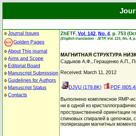
Jour
Journal Issues
ZhETF,
Vol. 142
,
No. 4
, p. 753 (O
(English translation - JETP, Vol. 115, No. 4, 
Golden Pages
About This journal
МАГНИТНАЯ СТРУКТУРА НИЗ
Aims and Scope
Садыков А.Ф.
,
Геращенко А.П.
,
П
Editorial Board
Received: March 11, 2012
Manuscript Submission
Guidelines for Authors
DJVU (179.8K)
PDF (805.4
Manuscript Status
Contacts
Выполнено комплексное ЯМР-исс
ни в одной из кристаллографичес
пространственной ориентации ге
спиновых спиралей в цепочках, 
поляризации магнитных моменто