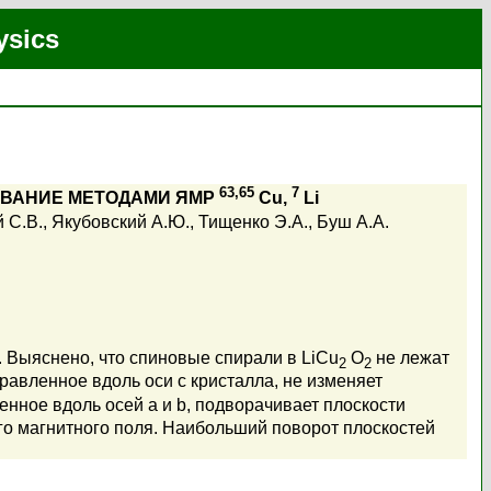
ysics
63,65
7
ОВАНИЕ МЕТОДАМИ ЯМР
Cu,
Li
 С.В.
,
Якубовский А.Ю.
,
Тищенко Э.А.
,
Буш А.А.
. Выяснено, что спиновые спирали в LiCu
O
не лежат
2
2
правленное вдоль оси c кристалла, не изменяет
енное вдоль осей a и b, подворачивает плоскости
го магнитного поля. Наибольший поворот плоскостей