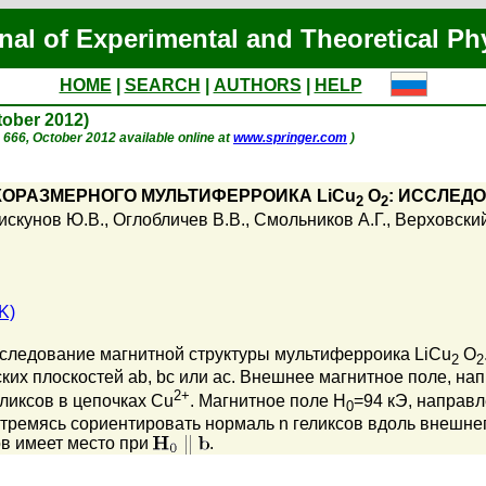
nal of Experimental and Theoretical Ph
HOME
|
SEARCH
|
AUTHORS
|
HELP
ctober 2012)
p. 666, October 2012 available online at
www.springer.com
)
КОРАЗМЕРНОГО МУЛЬТИФЕРРОИКА LiCu
O
: ИССЛЕД
2
2
искунов Ю.В.
,
Оглобличев В.В.
,
Смольников А.Г.
,
Верховский
K)
ледование магнитной структуры мультиферроика LiCu
O
2
2
ких плоскостей ab, bc или ac. Внешнее магнитное поле, на
2+
ликсов в цепочках Cu
. Магнитное поле H
=94 кЭ, направл
0
стремясь сориентировать нормаль n геликсов вдоль внешне
в имеет место при
.