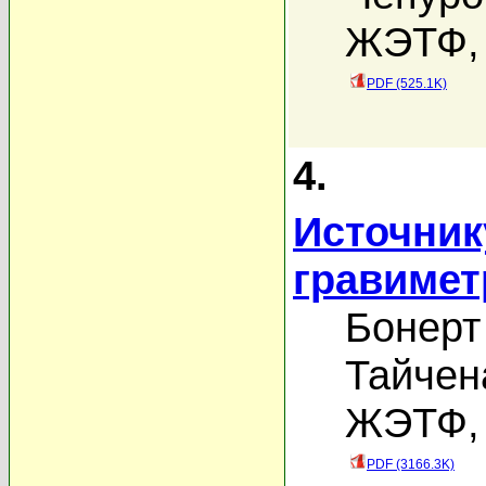
ЖЭТФ, 
PDF (525.1K)
4.
Источник
гравимет
Бонерт
Тайчен
ЖЭТФ, 
PDF (3166.3K)