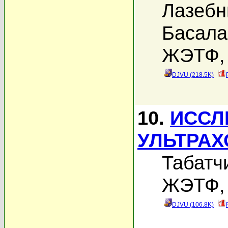
Лазебн
Басала
ЖЭТФ, 
DJVU (218.5K)
10.
ИССЛ
УЛЬТРАХ
Табатч
ЖЭТФ, 
DJVU (106.8K)