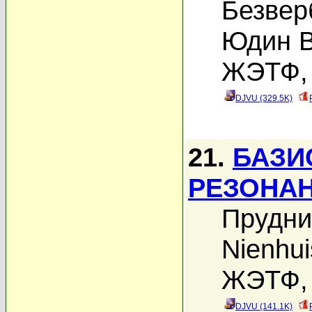
Безвер
Юдин В
ЖЭТФ, 
DJVU (329.5K)
21.
БАЗИ
РЕЗОНАН
Прудни
Nienhui
ЖЭТФ, 
DJVU (141.1K)