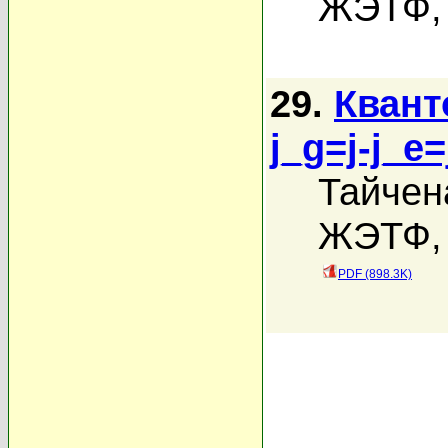
ЖЭТФ, 
29.
Квант
j_g=j-j_e
Тайчен
ЖЭТФ, 
PDF (898.3K)