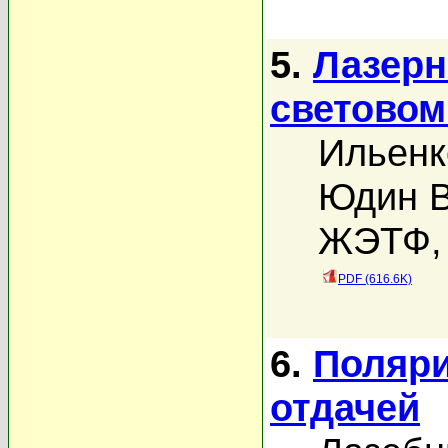
5.
Лазерн
световом
Ильенк
Юдин В
ЖЭТФ, 
PDF (616.6K)
6.
Поляри
отдачей