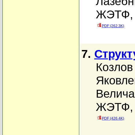
Лазебн
ЖЭТФ, 
PDF (262.3K)
7.
Структ
Козлов
Яковле
Велича
ЖЭТФ, 
PDF (426.4K)