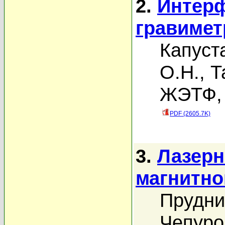
2.
Интерф
гравимет
Капуст
О.Н.
,
Т
ЖЭТФ, 
PDF (2605.7K)
3.
Лазерн
магнитно
Прудни
Чепуро