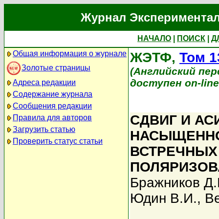
Журнал Экспериментал
НАЧАЛО
|
ПОИСК
|
Д
Общая информация о журнале
ЖЭТФ,
Том 1
Золотые страницы
(Английский перев
доступен on-lin
Адреса редакции
Содержание журнала
Сообщения редакции
СДВИГ И А
Правила для авторов
Загрузить статью
НАСЫЩЕННО
Проверить статус статьи
ВСТРЕЧНЫХ
ПОЛЯРИЗОВ
Бражников Д.
Юдин В.И.
,
Ве