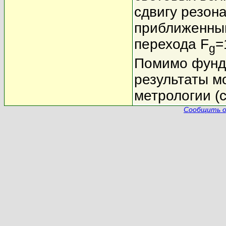
сдвигу резон
приближенны
перехода F
=
g
Помимо фунд
результаты м
метрологии (
Сообщить о