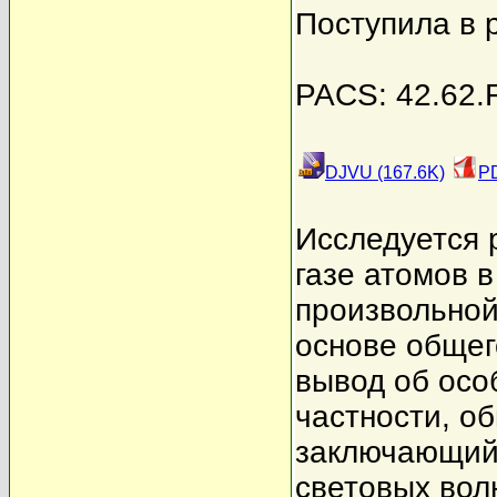
Поступила в 
PACS: 42.62.Fi
DJVU (167.6K)
PD
Исследуется 
газе атомов в
произвольной
основе общег
вывод об осо
частности, о
заключающийс
световых вол