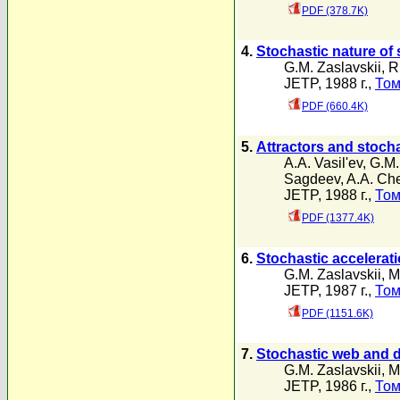
PDF (378.7K)
4.
Stochastic nature of 
G.M. Zaslavskii
,
R
JETP, 1988 г.,
Том
PDF (660.4K)
5.
Attractors and stocha
A.A. Vasil'ev
,
G.M.
Sagdeev
,
A.A. Ch
JETP, 1988 г.,
Том
PDF (1377.4K)
6.
Stochastic acceleratio
G.M. Zaslavskii
,
M
JETP, 1987 г.,
Том
PDF (1151.6K)
7.
Stochastic web and di
G.M. Zaslavskii
,
M
JETP, 1986 г.,
Том