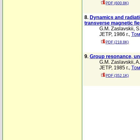
PDF (600.8K)
8.
Dynamics and radiatio
transverse magnetic fie
G.M. Zaslavskii
,
S
JETP, 1986 г.,
Том
PDF (218.8K)
9.
Group resonance, uni
G.M. Zaslavskii
,
A
JETP, 1985 г.,
Том
PDF (352.1K)