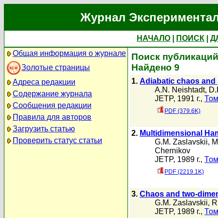
Журнал Экспериментал
НАЧАЛО
|
ПОИСК
|
Д
Общая информация о журнале
Поиск публикаций 
Найдено 9
Золотые страницы
1.
Adiabatic chaos and p
Адреса редакции
A.N. Neishtadt
,
D.
Содержание журнала
JETP, 1991 г.,
Том
Сообщения редакции
PDF (379.6K)
Правила для авторов
Загрузить статью
2.
Multidimensional Ha
Проверить статус статьи
G.M. Zaslavskii
,
M
Chernikov
JETP, 1989 г.,
Том
PDF (2219.1K)
3.
Chaos and two-dimens
G.M. Zaslavskii
,
R
JETP, 1989 г.,
Том