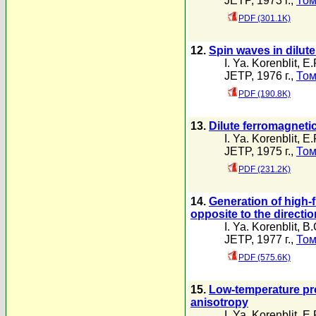
JETP, 1973 г.,
Том
PDF (301.1K)
12.
Spin waves in dilute
I. Ya. Korenblit
,
E.
JETP, 1976 г.,
Том
PDF (190.8K)
13.
Dilute ferromagneti
I. Ya. Korenblit
,
E.
JETP, 1975 г.,
Том
PDF (231.2K)
14.
Generation of high-
opposite to the directi
I. Ya. Korenblit
,
B.
JETP, 1977 г.,
Том
PDF (575.6K)
15.
Low-temperature pro
anisotropy
I. Ya. Korenblit
,
E.