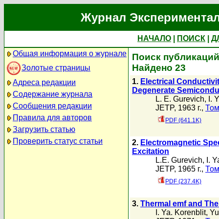
Журнал Экспериментал
НАЧАЛО
|
ПОИСК
|
Д
Общая информация о журнале
Поиск публикаций а
Найдено 23
Золотые страницы
1.
Electrical Conductiv
Адреса редакции
Degenerate Semiconduct
Содержание журнала
L. E. Gurevich
,
I. 
Сообщения редакции
JETP, 1963 г.,
Том
Правила для авторов
PDF (641.1K)
Загрузить статью
Проверить статус статьи
2.
Electromagnetic Spect
Excitation
L.E. Gurevich
,
I. Y
JETP, 1965 г.,
Том
PDF (237.4K)
3.
Thermal emf and Ther
I. Ya. Korenblit
,
Yu