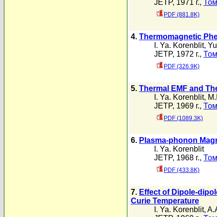
JETP, 1971 г.,
Том
PDF (881.8K)
4.
Thermomagnetic Phen
I. Ya. Korenblit
,
Yu
JETP, 1972 г.,
Том
PDF (326.9K)
5.
Thermal EMF and The
I. Ya. Korenblit
,
M.
JETP, 1969 г.,
Том
PDF (1089.3K)
6.
Plasma-phonon Magn
I. Ya. Korenblit
JETP, 1968 г.,
Том
PDF (433.8K)
7.
Effect of Dipole-dip
Curie Temperature
I. Ya. Korenblit
,
A.