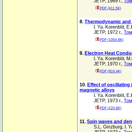
JETP, 1969 г.,
Том
PDF (411.5K)
8.
Thermodynamic and Ki
I. Ya. Korenblit
,
E.
JETP, 1972 г.,
Том
PDF (1054.8K)
9.
Electron Heat Conduc
I. Ya. Korenblit
,
M.
JETP, 1970 г.,
Том
PDF (916.4K)
10.
Effect of oscillatin
magnetic alloys
I. Ya. Korenblit
,
E.
JETP, 1973 г.,
Том
PDF (220.8K)
11.
Spin waves and dens
S.L. Ginzburg
,
I. 