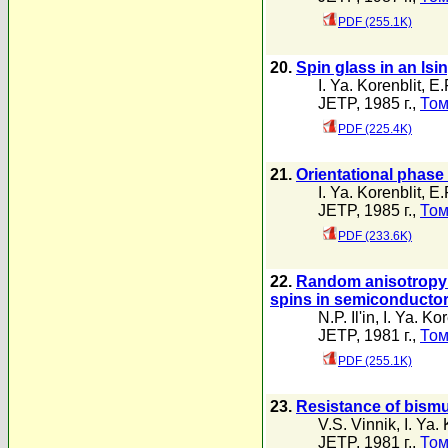
PDF (255.1K)
20.
Spin glass in an lsi
I. Ya. Korenblit
,
E.
JETP, 1985 г.,
Том
PDF (225.4K)
21.
Orientational phase 
I. Ya. Korenblit
,
E.
JETP, 1985 г.,
Том
PDF (233.6K)
22.
Random anisotropy o
spins in semiconducto
N.P. Il'in
,
I. Ya. Kor
JETP, 1981 г.,
Том
PDF (255.1K)
23.
Resistance of bismu
V.S. Vinnik
,
I. Ya.
JETP, 1981 г.,
Том