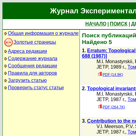
Журнал Экспериментал
НАЧАЛО
|
ПОИСК
|
Д
Общая информация о журнале
Поиск публикаций 
Найдено 5
Золотые страницы
1.
Erratum: Topological
Адреса редакции
688 (1987)]
Содержание журнала
M.I. Monastyrskii
,
Сообщения редакции
JETP, 1989 г.,
Том
Правила для авторов
PDF (14.9K)
Загрузить статью
Проверить статус статьи
2.
Topological invaria
M.I. Monastyrskii
,
JETP, 1987 г.,
Том
PDF (264.7K)
3.
Contribution to the no
V.I. Meerson
,
P.V.
JETP, 1987 г.,
Том