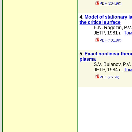
PDF (204.9K)
4.
Model of stationary l
the critical surface
E.N. Ragozin
,
P.V
JETP, 1981 г.,
Том
PDF (401.8K)
5.
Exact nonlinear theor
plasma
S.V. Bulanov
,
P.V.
JETP, 1984 г.,
Том
PDF (76.6K)