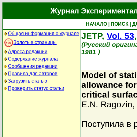
Журнал Экспериментал
НАЧАЛО
|
ПОИСК
|
Д
Общая информация о журнале
JETP,
Vol. 53
Золотые страницы
(Русский оригин
1981 )
Адреса редакции
Содержание журнала
Сообщения редакции
Model of stat
Правила для авторов
Загрузить статью
allowance for 
Проверить статус статьи
critical surfa
E.N. Ragozin
Поступила в 