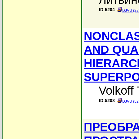
ID:5204
DJVU (22
NONCLAS
AND QUA
HIERARC
SUPERPO
Volkoff 
ID:5208
DJVU (52
ПРЕОБР