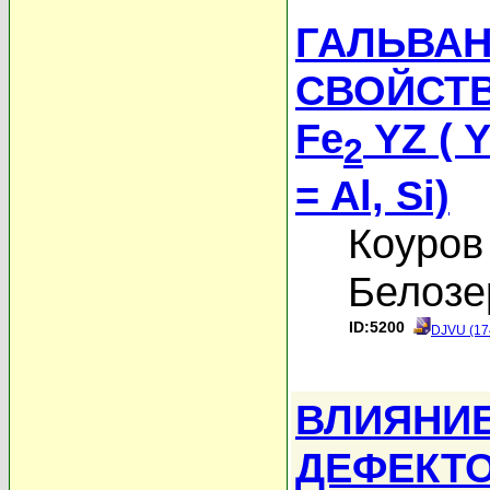
ГАЛЬВА
СВОЙСТВ
Fe
YZ ( Y
2
= Al, Si)
Коуров
Белозе
ID:5200
DJVU (17
ВЛИЯНИ
ДЕФЕКТО