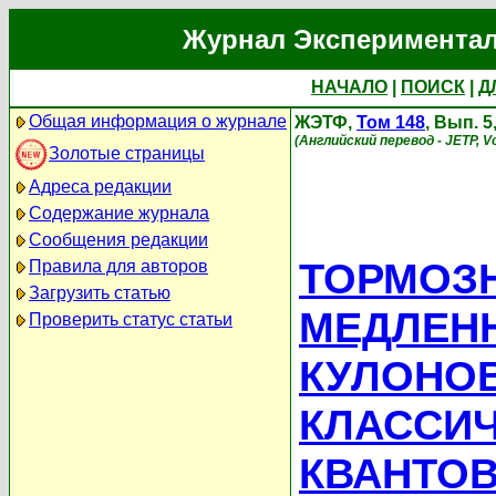
Журнал Экспериментал
НАЧАЛО
|
ПОИСК
|
Д
Общая информация о журнале
ЖЭТФ,
Том 148
, Вып. 
(Английский перевод - JETP, V
Золотые страницы
Адреса редакции
Содержание журнала
Сообщения редакции
ТОРМОЗ
Правила для авторов
Загрузить статью
МЕДЛЕН
Проверить статус статьи
КУЛОНОВ
КЛАССИЧ
КВАНТОВ