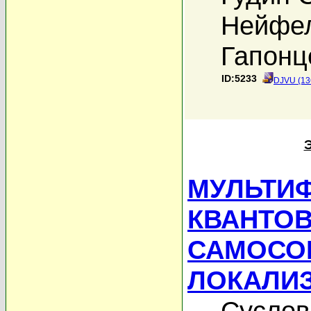
Нейфел
Гапонц
ID:5233
DJVU (13
МУЛЬТИФ
КВАНТОВ
САМОСО
ЛОКАЛИ
Суслов