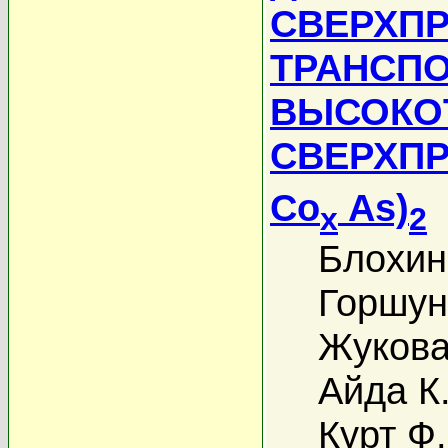
СВЕРХП
ТРАНСП
ВЫСОКО
СВЕРХПР
Co
As)
x
2
Блохин
Горшун
Жукова
Айда К
Курт Ф.