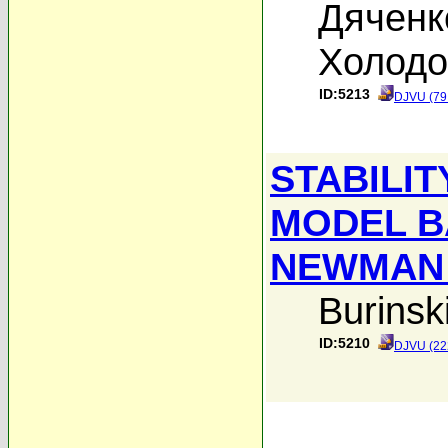
Дяченк
Холодо
ID:5213
DJVU (79
STABILIT
MODEL B
NEWMAN 
Burinski
ID:5210
DJVU (22