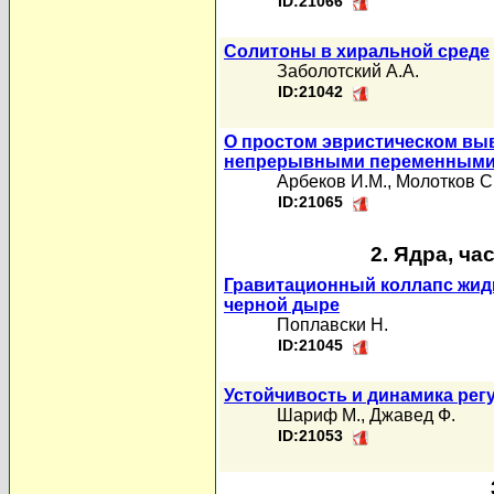
ID:21066
Солитоны в хиральной среде
Заболотский А.А.
ID:21042
О простом эвристическом вы
непрерывными переменными 
Арбеков И.М.
,
Молотков С
ID:21065
2. Ядра, ча
Гравитационный коллапс жидк
черной дыре
Поплавски Н.
ID:21045
Устойчивость и динамика рег
Шариф М.
,
Джавед Ф.
ID:21053