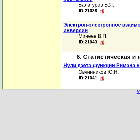
Балагуров Б.Я.
ID:21038
Электрон-электронное взаимо
инверсии
Минеев В.П.
ID:21043
6. Статистическая и
Нули дзета-функции Римана на
Овчинников Ю.Н.
ID:21041
R