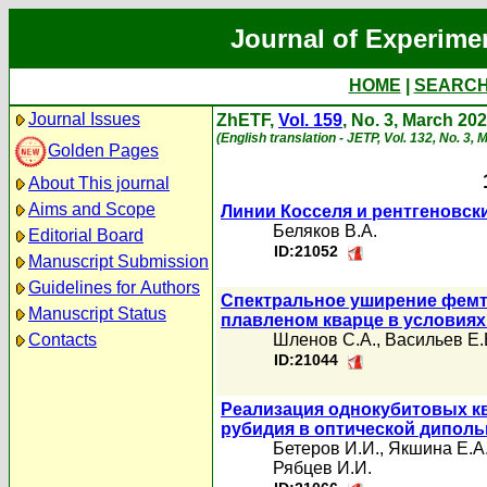
Journal of Experime
HOME
|
SEARC
Journal Issues
ZhETF,
Vol. 159
, No. 3, March 20
(English translation - JETP, Vol. 132, No. 3,
Golden Pages
About This journal
Aims and Scope
Линии Косселя и рентгеновс
Беляков В.А.
Editorial Board
ID:21052
Manuscript Submission
Guidelines for Authors
Спектральное уширение фемт
Manuscript Status
плавленом кварце в условиях
Contacts
Шленов С.А.
,
Васильев Е.
ID:21044
Реализация однокубитовых к
рубидия в оптической дипол
Бетеров И.И.
,
Якшина Е.А
Рябцев И.И.