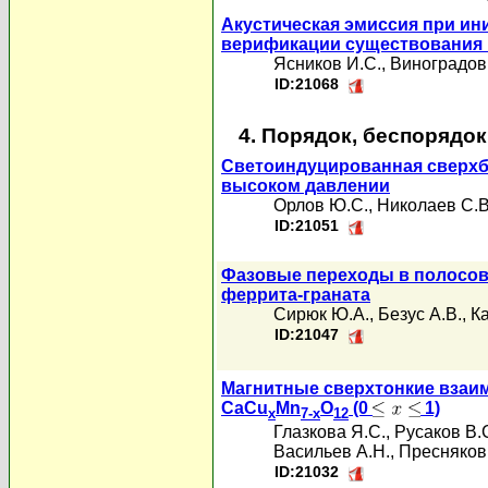
Акустическая эмиссия при ин
верификации существования
Ясников И.С.
,
Виноградов
ID:21068
4. Порядок, беспорядо
Светоиндуцированная сверхб
высоком давлении
Орлов Ю.С.
,
Николаев С.В
ID:21051
Фазовые переходы в полосов
феррита-граната
Сирюк Ю.А.
,
Безус А.В.
,
Ка
ID:21047
Магнитные сверхтонкие взаи
CaCu
Mn
O
(0
1)
x
7-x
12
Глазкова Я.С.
,
Русаков В.
Васильев А.Н.
,
Пресняков
ID:21032