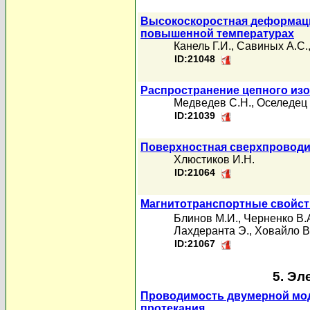
Высокоскоростная деформаци
повышенной температурах
Канель Г.И.
,
Савиных А.С.
ID:21048
Распространение цепного изо
Медведев С.Н.
,
Оселедец 
ID:21039
Поверхностная сверхпроводи
Хлюстиков И.Н.
ID:21064
Магнитотранспортные свойств
Блинов М.И.
,
Черненко В.
Лахдеранта Э.
,
Ховайло В
ID:21067
5. Эл
Проводимость двумерной моде
протекания