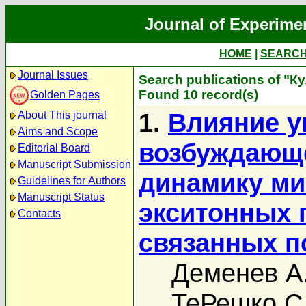
Journal of Experime
HOME
|
SEARC
Journal Issues
Search publications of "К
Found 10 record(s)
Golden Pages
1.
Влияние у
About This journal
Aims and Scope
возбуждающе
Editorial Board
Manuscript Submission
динамику ми
Guidelines for Authors
Manuscript Status
экситонных 
Contacts
связанных п
Деменев А
ТеРешко С