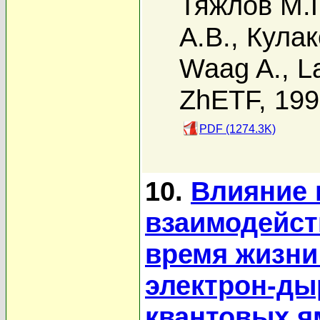
Тяжлов М.Г
А.В.
,
Кулак
Waag A.
,
L
ZhETF, 19
PDF (1274.3K)
10.
Влияние 
взаимодейст
время жизни
электрон-ды
квантовых я