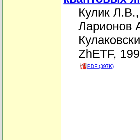
Кулик Л.В.
Ларионов А
Кулаковски
ZhETF, 19
PDF (397K)