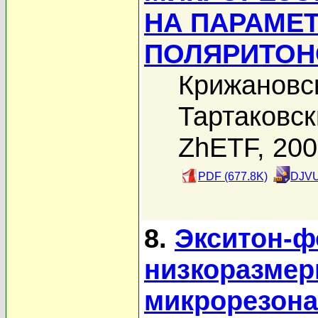
НА ПАРАМЕ
ПОЛЯРИТОН
Крижановс
Тартаковск
ZhETF, 20
PDF (677.8K)
DJVU
8.
Экситон-ф
низкоразме
микрорезона