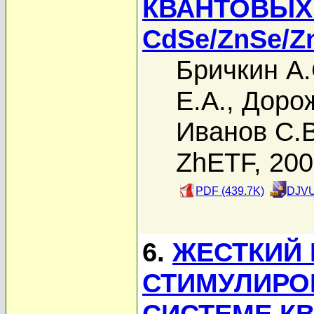
КВАНТОВЫХ
CdSe/ZnSe/
Бричкин А.
Е.А.
,
Дорож
Иванов С.В
ZhETF, 20
PDF (439.7K)
DJVU
6.
ЖЕСТКИЙ
СТИМУЛИРО
СИСТЕМЕ К