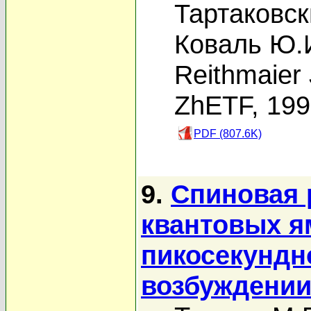
Тартаковск
Коваль Ю.
Reithmaier 
ZhETF, 19
PDF (807.6K)
9.
Спиновая 
квантовых я
пикосекундн
возбуждени