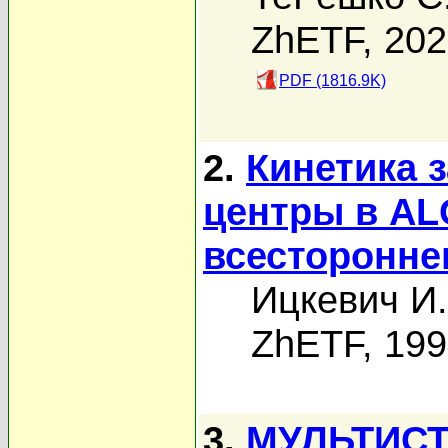
ZhETF, 20
PDF (1816.9K)
2.
Кинетика з
центры в AL
всесторонне
Ицкевич И.
ZhETF, 19
3.
МУЛЬТИС