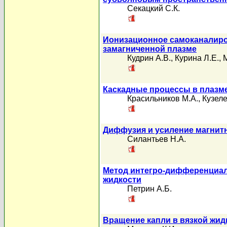
Секацкий С.К.
Ионизационное самоканалиро
замагниченной плазме
Кудрин А.В.
,
Курина Л.Е.
,
М
Каскадные процессы в плазм
Красильников М.А.
,
Кузеле
Диффузия и усиление магнитн
Силантьев Н.А.
Метод интегро-дифференциал
жидкости
Петрин А.Б.
Вращение капли в вязкой жид