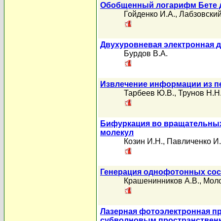
Обобщенный логарифм Бете д
Гойденко И.А.
,
Лабзовский
Двухуровневая электронная 
Бурдов В.А.
Извлечение информации из пе
Тарбеев Ю.В.
,
Трунов Н.Н
Бифуркация во вращательны
молекул
Козин И.Н.
,
Павличенко И
Генерация однофотонных сос
Крашенинников А.В.
,
Моло
Лазерная фотоэлектронная п
субволновым пространствен