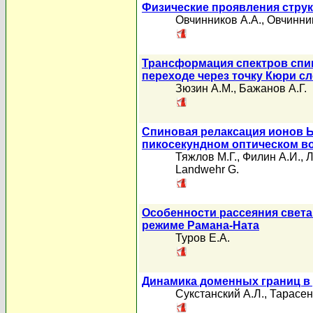
Физические проявления струк
Овчинников А.А.
,
Овчинни
Трансформация спектров спи
переходе через точку Кюри с
Зюзин А.М.
,
Бажанов А.Г.
Спиновая релаксация ионов Ь
пикосекундном оптическом в
Тяжлов М.Г.
,
Филин А.И.
,
Л
Landwehr G.
Особенности рассеяния света
режиме Рамана-Ната
Туров Е.А.
Динамика доменных границ в 
Сукстанский А.Л.
,
Тарасен