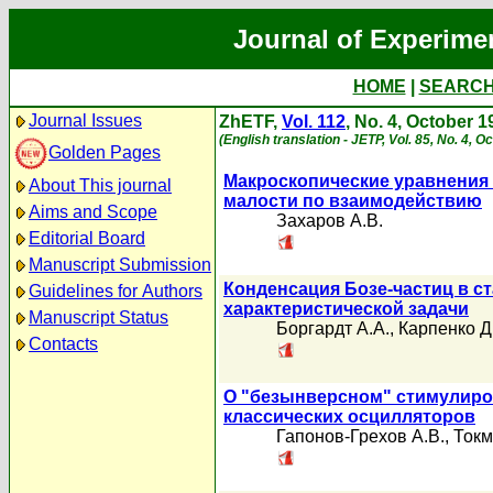
Journal of Experime
HOME
|
SEARC
Journal Issues
ZhETF,
Vol. 112
, No. 4, October 1
(English translation - JETP, Vol. 85, No. 4, O
Golden Pages
Макроскопические уравнения 
About This journal
малости по взаимодействию
Aims and Scope
Захаров А.В.
Editorial Board
Manuscript Submission
Конденсация Бозе-частиц в ст
Guidelines for Authors
характеристической задачи
Manuscript Status
Боргардт А.А.
,
Карпенко Д
Contacts
О "безынверсном" стимулиро
классических осцилляторов
Гапонов-Грехов А.В.
,
Токм