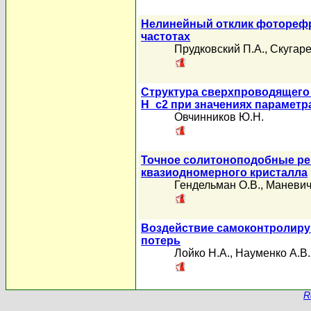
Нелинейный отклик фоторефра
частотах
Прудковский П.А.
,
Скугаре
Структура сверхпроводящего 
H_c2 при значениях параметра
Овчинников Ю.Н.
Точное солитоноподобные ре
квазиодномерного кристалла
Гендельман О.В.
,
Маневич
Воздействие самоконтролиру
потерь
Лойко Н.А.
,
Науменко А.В.
R