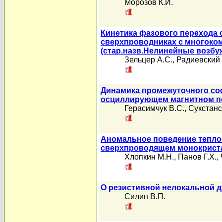
Морозов К.И.
Кинетика фазового перехода 
сверхпроводниках с многоко
(стар.назв.Нелинейные возбу
Зельцер А.С.
,
Радиевский 
Динамика промежуточного со
осциллирующем магнитном п
Герасимчук В.С.
,
Сукстанс
Аномальное поведение теплое
сверхпроводящем монокристал
Хлопкин М.Н.
,
Панов Г.Х.
,
О резистивной нелокальной 
Силин В.П.