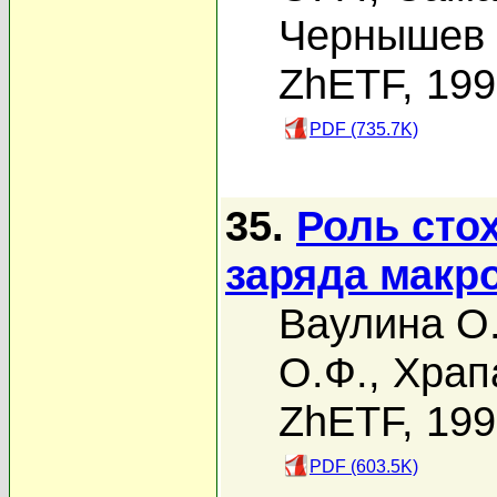
Чернышев 
ZhETF, 19
PDF (735.7K)
35.
Роль сто
заряда макр
Ваулина О
О.Ф.
,
Храп
ZhETF, 19
PDF (603.5K)