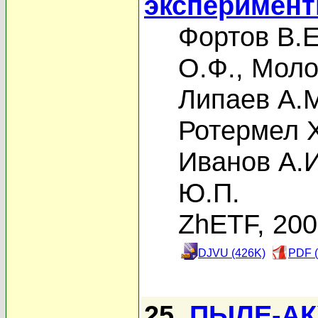
эксперимент
Фортов В.Е
О.Ф.
,
Моло
Липаев А.
Ротермел 
Иванов А.И
Ю.П.
ZhETF, 20
DJVU (426K)
PDF (
25.
ПЫЛЕ-АК