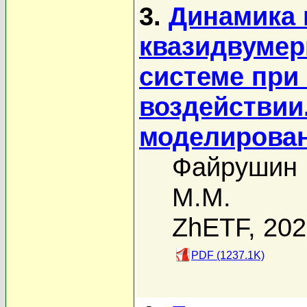
3.
Динамика 
квазидвумер
системе при
воздействии
моделирова
Файрушин 
М.М.
ZhETF, 20
PDF (1237.1K)