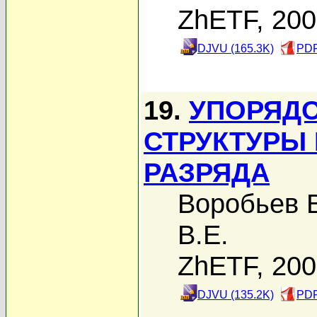
ZhETF, 20
DJVU (165.3K)
PDF
19.
УПОРЯД
СТРУКТУРЫ
РАЗРЯДА
Воробьев В
В.Е.
ZhETF, 20
DJVU (135.2K)
PDF