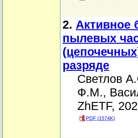
2.
Активное 
пылевых час
(цепочечных
разряде
Светлов А.
Ф.М.
,
Васи
ZhETF, 20
PDF (1574K)