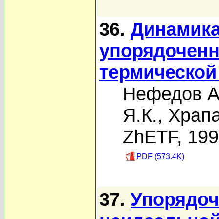
36.
Динамик
упорядоченн
термической
Нефедов А
Я.К.
,
Храпа
ZhETF, 19
PDF (573.4K)
37.
Упорядоч