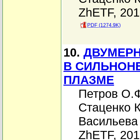
ZhETF, 20
PDF (1274.9K)
10.
ДВУМЕР
В СИЛЬНОН
ПЛАЗМЕ
Петров О.
Стаценко К
Васильева 
ZhETF, 20