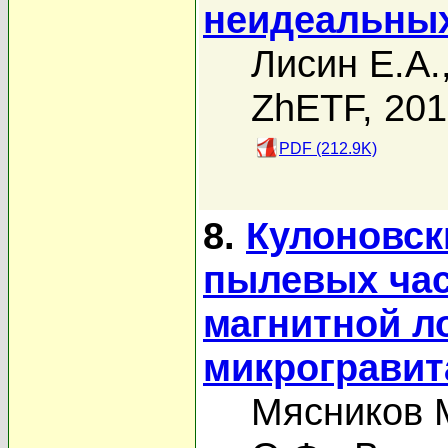
неидеальных
Лисин Е.А.
ZhETF, 20
PDF (212.9K)
8.
Кулоновск
пылевых час
магнитной л
микрогравит
Мясников 