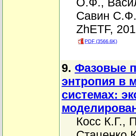
О.Ф.
,
Васи
Савин С.Ф
ZhETF, 20
PDF (3566.6K)
9.
Фазовые п
энтропия в 
системах: э
моделирова
Косс К.Г.
,
П
Стаценко К