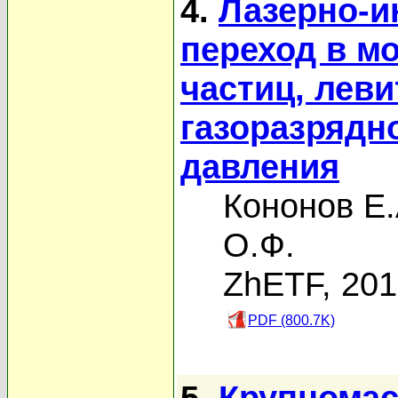
4.
Лазерно-
переход в м
частиц, лев
газоразрядн
давления
Кононов Е.
О.Ф.
ZhETF, 20
PDF (800.7K)
5.
Крупнома