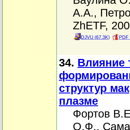
А.А.
,
Петро
ZhETF, 20
DJVU (67.3K)
PDF 
34.
Влияние 
формирован
структур ма
плазме
Фортов В.Е
О.Ф.
,
Сама