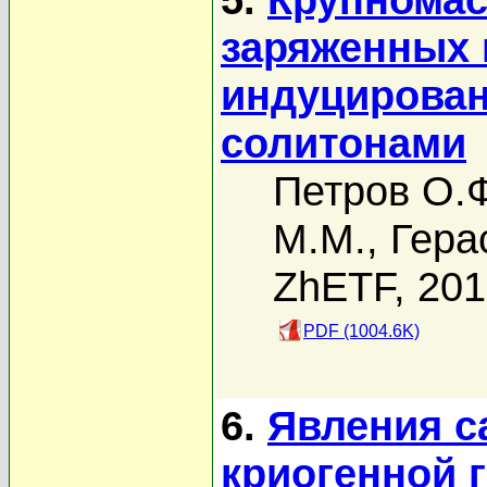
заряженных 
индуцирован
солитонами
Петров О.
М.М.
,
Гера
ZhETF, 20
PDF (1004.6K)
6.
Явления с
криогенной 