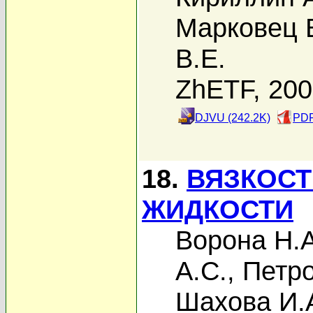
Марковец 
В.Е.
ZhETF, 20
DJVU (242.2K)
PDF
18.
ВЯЗКОС
ЖИДКОСТИ
Ворона Н.А
А.С.
,
Петро
Шахова И.