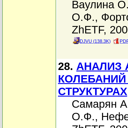
Ваулина О
О.Ф.
,
Форт
ZhETF, 20
DJVU (138.3K)
PDF
28.
АНАЛИЗ 
КОЛЕБАНИЙ
СТРУКТУРАХ
Самарян А
О.Ф.
,
Нефе