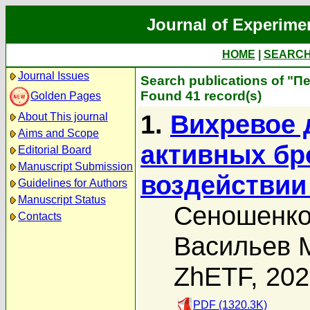
Journal of Experime
HOME
|
SEARC
Journal Issues
Search publications of "П
Found 41 record(s)
Golden Pages
1.
Вихревое 
About This journal
Aims and Scope
активных бр
Editorial Board
Manuscript Submission
воздействии
Guidelines for Authors
Manuscript Status
Сеношенко
Contacts
Васильев 
ZhETF, 20
PDF (1320.3K)