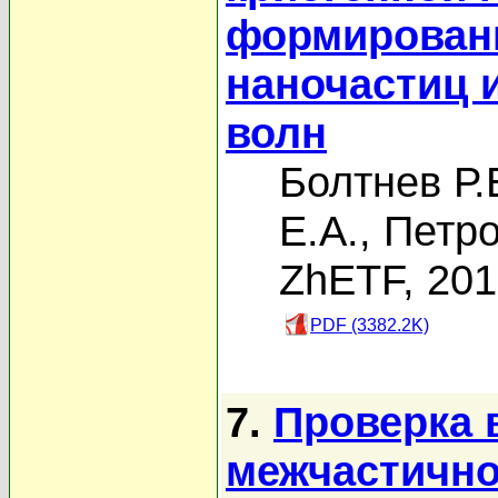
формировани
наночастиц 
волн
Болтнев Р.
Е.А.
,
Петро
ZhETF, 20
PDF (3382.2K)
7.
Проверка 
межчастично