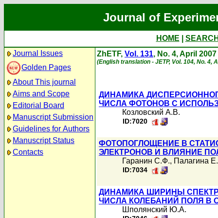
Journal of Experime
HOME
|
SEARC
Journal Issues
ZhETF,
Vol. 131
, No. 4, April 2007
(English translation - JETP, Vol. 104, No. 4, 
Golden Pages
About This journal
Aims and Scope
ДИНАМИКА ДИСПЕРСИОННОГ
ЧИСЛА ФОТОНОВ С ИСПОЛЬ
Editorial Board
Козловский А.В.
Manuscript Submission
ID:7020
Guidelines for Authors
Manuscript Status
ФОТОПОГЛОЩЕНИЕ В СТАТИ
Contacts
ЭЛЕКТРОНОВ И ВЛИЯНИЕ П
Гаранин С.Ф.
,
Палагина Е
ID:7034
ДИНАМИКА ШИРИНЫ СПЕКТР
ЧИСЛА КОЛЕБАНИЙ ПОЛЯ В
Шполянский Ю.А.