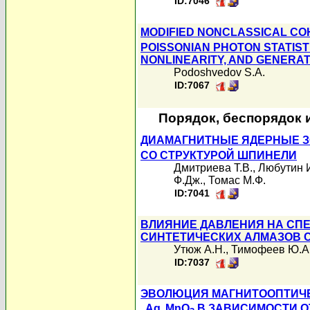
ID:7046
MODIFIED NONCLASSICAL COH
POISSONIAN PHOTON STATISTI
NONLINEARITY, AND GENERA
Podoshvedov S.A.
ID:7067
Порядок, беспорядок 
ДИАМАГНИТНЫЕ ЯДЕРНЫЕ 
СО СТРУКТУРОЙ ШПИНЕЛИ
Дмитриева Т.В.
,
Любутин 
Ф.Дж.
,
Томас М.Ф.
ID:7041
ВЛИЯНИЕ ДАВЛЕНИЯ НА СП
СИНТЕТИЧЕСКИХ АЛМАЗОВ 
Утюж А.Н.
,
Тимофеев Ю.А
ID:7037
ЭВОЛЮЦИЯ МАГНИТООПТИЧЕ
Ag
MnO
В ЗАВИСИМОСТИ О