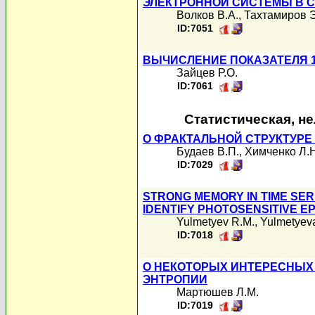
ЭЛЕКТРОННОЙ СИСТЕМЫ В 
Волков В.А.
,
Тахтамиров Э
ID:7051
ВЫЧИСЛЕНИЕ ПОКАЗАТЕЛЯ 1/
Зайцев Р.О.
ID:7061
Статистическая, н
О ФРАКТАЛЬНОЙ СТРУКТУРЕ
Будаев В.П.
,
Химченко Л.Н
ID:7029
STRONG MEMORY IN TIME S
IDENTIFY PHOTOSENSITIVE E
Yulmetyev R.M.
,
Yulmetyev
ID:7018
О НЕКОТОРЫХ ИНТЕРЕСНЫХ
ЭНТРОПИИ
Мартюшев Л.М.
ID:7019