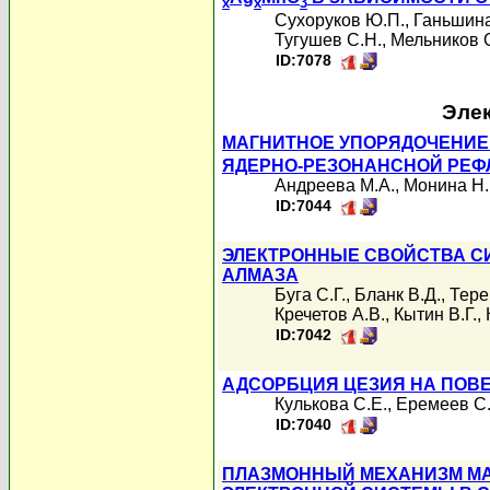
x
x
3
Сухоруков Ю.П.
,
Ганьшина
Тугушев С.Н.
,
Мельников 
ID:7078
Элек
МАГНИТНОЕ УПОРЯДОЧЕНИЕ В
ЯДЕРНО-РЕЗОНАНСНОЙ РЕФ
Андреева М.А.
,
Монина Н.
ID:7044
ЭЛЕКТРОННЫЕ СВОЙСТВА С
АЛМАЗА
Буга С.Г.
,
Бланк В.Д.
,
Тере
Кречетов А.В.
,
Кытин В.Г.
,
ID:7042
АДСОРБЦИЯ ЦЕЗИЯ НА ПОВЕРХ
Кулькова С.Е.
,
Еремеев С.
ID:7040
ПЛАЗМОННЫЙ МЕХАНИЗМ М