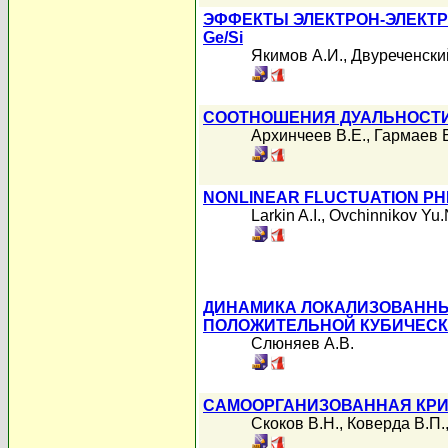
ЭФФЕКТЫ ЭЛЕКТРОН-ЭЛЕКТ
Ge/Si
Якимов А.И.
,
Двуреченски
СООТНОШЕНИЯ ДУАЛЬНОСТИ
Архинчеев В.Е.
,
Гармаев Б
NONLINEAR FLUCTUATION P
Larkin A.I.
,
Ovchinnikov Yu.
ДИНАМИКА ЛОКАЛИЗОВАННЫ
ПОЛОЖИТЕЛЬНОЙ КУБИЧЕС
Слюняев А.В.
САМООРГАНИЗОВАННАЯ КРИ
Скоков В.Н.
,
Коверда В.П.