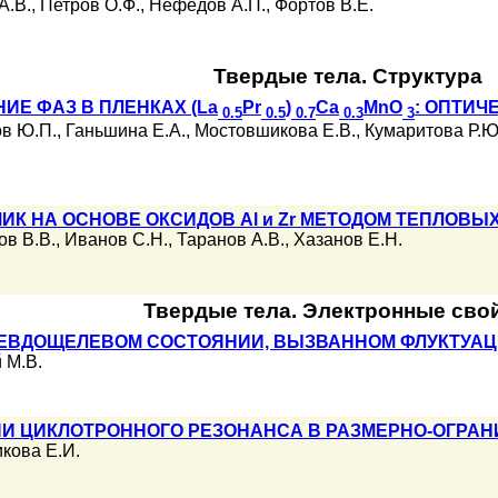
А.В.
,
Петров О.Ф.
,
Нефедов А.П.
,
Фортов В.Е.
Твердые тела. Структура
ИЕ ФАЗ В ПЛЕНКАХ (La
Pr
)
Ca
MnO
: ОПТИЧ
0.5
0.5
0.7
0.3
3
в Ю.П.
,
Ганьшина Е.А.
,
Мостовшикова Е.В.
,
Кумаритова Р.Ю
К НА ОСНОВЕ ОКСИДОВ Al и Zr МЕТОДОМ ТЕПЛОВЫ
ов В.В.
,
Иванов С.Н.
,
Таранов А.В.
,
Хазанов Е.Н.
Твердые тела. Электронные сво
ЕВДОЩЕЛЕВОМ СОСТОЯНИИ, ВЫЗВАННОМ ФЛУКТУАЦ
 М.В.
И ЦИКЛОТРОННОГО РЕЗОНАНСА В РАЗМЕРНО-ОГРА
кова Е.И.