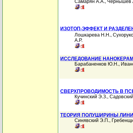
Самарян А.А.
,
Чернышев 
ИЗОТОП-ЭФФЕКТ И РАЗДЕЛЕН
Лошкарева Н.Н.
,
Сухоруко
А.Р.
ИССЛЕДОВАНИЕ НАНОКЕРАМИ
Барабаненков Ю.Н.
,
Иван
СВЕРХПРОВОДИМОСТЬ В ПС
Кучинский Э.З.
,
Садовский
ТЕОРИЯ ПОЛУШИРИНЫ ЛИНИ
Синявский Э.П.
,
Гребенщи