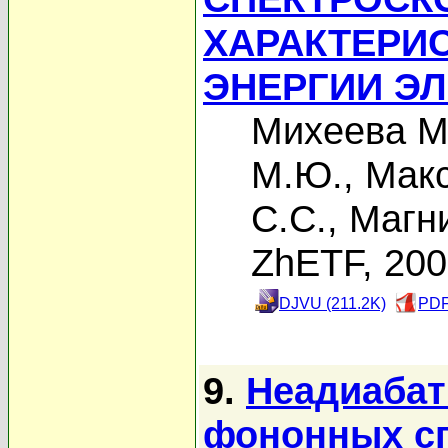
ХАРАКТЕРИ
ЭНЕРГИИ Э
Михеева М
М.Ю.
,
Макс
С.С.
,
Магн
ZhETF, 20
DJVU (211.2K)
PDF
9.
Неадиабат
фононных сп