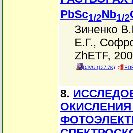
PbSc
Nb
1/2
1/2
Зиненко В.
Е.Г.
,
Софро
ZhETF, 20
DJVU (137.7K)
PDF
8.
ИССЛЕДО
ОКИСЛЕНИЯ
ФОТОЭЛЕКТ
СПЕКТРОСК