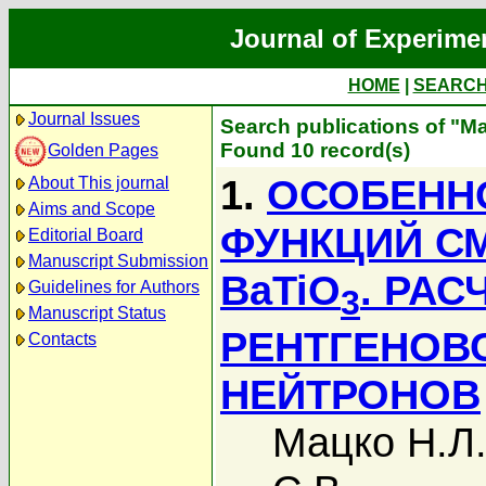
Journal of Experime
HOME
|
SEARC
Journal Issues
Search publications of "М
Found 10 record(s)
Golden Pages
1.
ОСОБЕНН
About This journal
Aims and Scope
ФУНКЦИЙ С
Editorial Board
Manuscript Submission
BaTiO
. РАС
Guidelines for Authors
3
Manuscript Status
РЕНТГЕНОВС
Contacts
НЕЙТРОНОВ
Мацко Н.Л