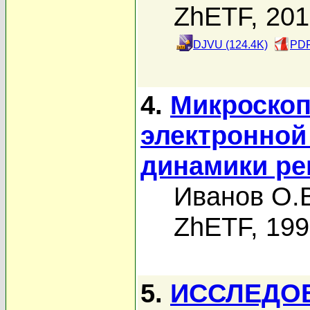
ZhETF, 20
DJVU (124.4K)
PDF
4.
Микроскоп
электронной
динамики ре
Иванов О.
ZhETF, 19
5.
ИССЛЕДО