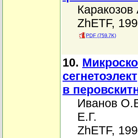
Каракозов 
ZhETF, 19
PDF (759.7K)
10.
Микроско
сегнетоэлек
в перовскит
Иванов О.
Е.Г.
ZhETF, 19