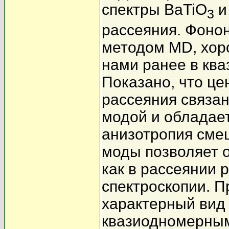
спектры BaTiO
и
3
рассеяния. Фоно
методом MD, хор
нами ранее в кв
Показано, что це
рассеяния связан
модой и обладае
анизотропия сме
моды позволяет 
как в рассеянии 
спектроскопии. 
характерный вид
квазиодномерным