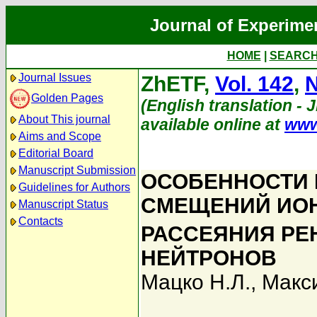
Journal of Experime
HOME
|
SEARC
Journal Issues
ZhETF,
Vol. 142
,
N
Golden Pages
(English translation - 
About This journal
available online at
www
Aims and Scope
Editorial Board
Manuscript Submission
ОСОБЕННОСТИ
Guidelines for Authors
СМЕЩЕНИЙ ИОН
Manuscript Status
Contacts
РАССЕЯНИЯ РЕ
НЕЙТРОНОВ
Мацко Н.Л.
,
Макси