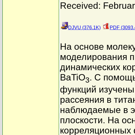
Received: Februar
DJVU (376.1K)
PDF (3093.
На основе молек
моделирования п
динамических ко
BaTiO
. С помощ
3
функций изучены
рассеяния в тит
наблюдаемые в 
плоскости. На ос
корреляционных 