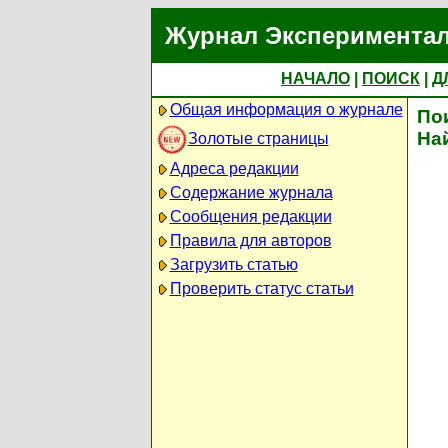
Журнал Экспериментал
НАЧАЛО
|
ПОИСК
|
Д
Общая информация о журнале
По
На
Золотые страницы
Адреса редакции
Содержание журнала
Сообщения редакции
Правила для авторов
Загрузить статью
Проверить статус статьи