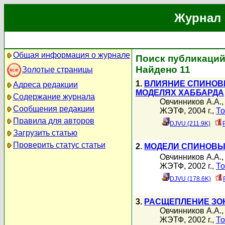
Журнал 
Общая информация о журнале
Поиск публикаций
Найдено 11
Золотые страницы
1.
ВЛИЯНИЕ СПИНОВЫ
Адреса редакции
МОДЕЛЯХ ХАББАРДА
Содержание журнала
Овчинников А.А.
Сообщения редакции
ЖЭТФ, 2004 г.,
То
Правила для авторов
DJVU (211.9K)
Загрузить статью
Проверить статус статьи
2.
МОДЕЛИ СПИНОВЫХ
Овчинников А.А.
ЖЭТФ, 2002 г.,
То
DJVU (178.6K)
3.
РАСЩЕПЛЕНИЕ ЗО
Овчинников А.А.
ЖЭТФ, 2002 г.,
То