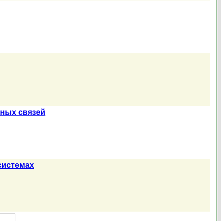
тных связей
системах