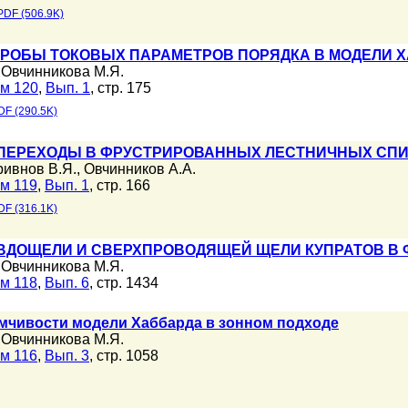
PDF (506.9K)
РОБЫ ТОКОВЫХ ПАРАМЕТРОВ ПОРЯДКА В МОДЕЛИ 
,
Овчинникова М.Я.
м 120
,
Вып. 1
, стр. 175
DF (290.5K)
ПЕРЕХОДЫ В ФРУСТРИРОВАННЫХ ЛЕСТНИЧНЫХ СП
ривнов В.Я.
,
Овчинников А.А.
м 119
,
Вып. 1
, стр. 166
DF (316.1K)
ВДОЩЕЛИ И СВЕРХПРОВОДЯЩЕЙ ЩЕЛИ КУПРАТОВ В
,
Овчинникова М.Я.
м 118
,
Вып. 6
, стр. 1434
чивости модели Хаббарда в зонном подходе
,
Овчинникова М.Я.
м 116
,
Вып. 3
, стр. 1058