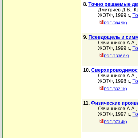
8.
Точно решаемые д
Дмитриев Д.В.
,
К
ЖЭТФ, 1999 г.,
То
PDF (984.9K)
9.
Псевдощель и симм
Овчинников А.А.
ЖЭТФ, 1999 г.,
То
PDF (1336.8K)
10.
Сверхпроводимост
Овчинников А.А.
ЖЭТФ, 1998 г.,
То
PDF (832.1K)
11.
Физические прояв
Овчинников А.А.
ЖЭТФ, 1997 г.,
То
PDF (973.4K)