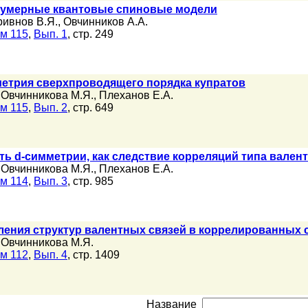
вумерные квантовые спиновые модели
ривнов В.Я.
,
Овчинников А.А.
м 115
,
Вып. 1
, стр. 249
етрия сверхпроводящего порядка купратов
,
Овчинникова М.Я.
,
Плеханов Е.А.
м 115
,
Вып. 2
, стр. 649
ь d-симметрии, как следствие корреляций типа вален
,
Овчинникова М.Я.
,
Плеханов Е.А.
м 114
,
Вып. 3
, стр. 985
ления структур валентных связей в коррелированных 
,
Овчинникова М.Я.
м 112
,
Вып. 4
, стр. 1409
Название