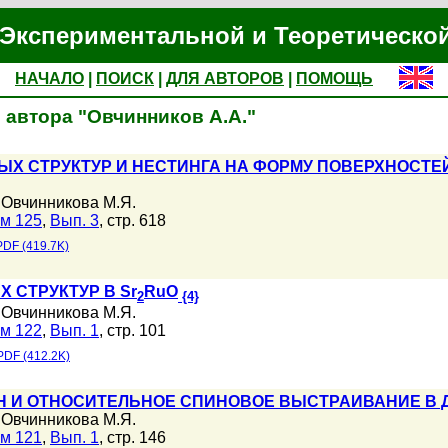
Экспериментальной и Теоретическо
НАЧАЛО
|
ПОИСК
|
ДЛЯ АВТОРОВ
|
ПОМОЩЬ
 автора "Овчинников А.А."
Х СТРУКТУР И НЕСТИНГА НА ФОРМУ ПОВЕРХНОСТЕЙ 
,
Овчинникова М.Я.
м 125
,
Вып. 3
, стр. 618
PDF (419.7K)
 СТРУКТУР В Sr
RuO
2
{4}
,
Овчинникова М.Я.
м 122
,
Вып. 1
, стр. 101
PDF (412.2K)
Н И ОТНОСИТЕЛЬНОЕ СПИНОВОЕ ВЫСТРАИВАНИЕ В
,
Овчинникова М.Я.
м 121
,
Вып. 1
, стр. 146