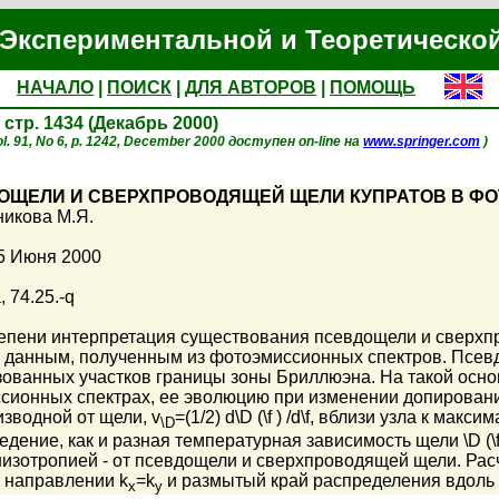
Экспериментальной и Теоретическо
НАЧАЛО
|
ПОИСК
|
ДЛЯ АВТОРОВ
|
ПОМОЩЬ
, стр. 1434 (Декабрь 2000)
l. 91, No 6, p. 1242, December 2000 доступен on-line на
www.springer.com
)
ОЩЕЛИ И СВЕРХПРОВОДЯЩЕЙ ЩЕЛИ КУПРАТОВ В Ф
икова М.Я.
5 Июня 2000
, 74.25.-q
тепени интерпретация существования псевдощели и сверхпр
 данным, полученным из фотоэмиссионных спектров. Псевд
зованных участков границы зоны Бриллюэна. На такой осно
сионных спектрах, ее эволюцию при изменении допировани
зводной от щели, v
=(1/2) d\D (\f ) /d\f, вблизи узла к ма
\D
дение, как и разная температурная зависимость щели \D (\f
анизотропией - от псевдощели и сверхпроводящей щели. Р
 направлении k
=k
и размытый край распределения вдоль пут
x
y