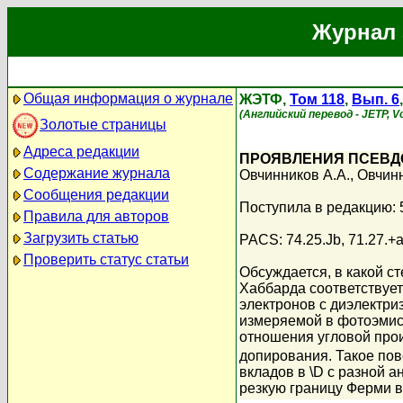
Журнал 
Общая информация о журнале
ЖЭТФ,
Том 118
,
Вып. 6
(Английский перевод - JETP, Vo
Золотые страницы
Адреса редакции
ПРОЯВЛЕНИЯ ПСЕВД
Содержание журнала
Овчинников А.А.
,
Овчинн
Сообщения редакции
Поступила в редакцию: 
Правила для авторов
Загрузить статью
PACS: 74.25.Jb, 71.27.+a
Проверить статус статьи
Обсуждается, в какой с
Хаббарда соответствует
электронов с диэлектри
измеряемой в фотоэмис
отношения угловой прои
допирования. Такое пове
вкладов в \D с разной 
резкую границу Ферми в