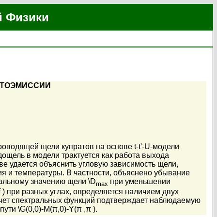
й Физики
ОТОЭМИССИИ
оводящей щели купратов на основе t-t'-U-модели
ощель в модели трактуется как работа выхода
ве удается объяснить угловую зависимость щели,
я и температуры. В частности, объяснено убывание
ксимальному значению щели \D
при уменьшении
max
 ) при разных углах, определяется наличием двух
асчет спектральных функций подтверждает наблюдаемую
и \G(0,0)-M(π,0)-Y(π ,π ).