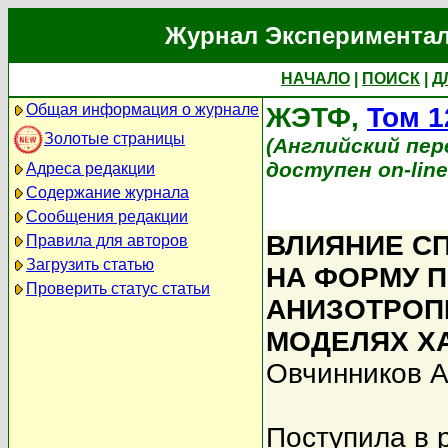
Журнал Экспериментал
НАЧАЛО
|
ПОИСК
|
Д
Общая информация о журнале
ЖЭТФ,
Том 1
Золотые страницы
(Английский перев
доступен on-lin
Адреса редакции
Содержание журнала
Сообщения редакции
ВЛИЯНИЕ СП
Правила для авторов
Загрузить статью
НА ФОРМУ 
Проверить статус статьи
АНИЗОТРОПИ
МОДЕЛЯХ Х
Овчинников А
Поступила в 