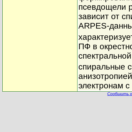
псевдощели р
зависит от сп
ARPES-данны
характеризуе
ПФ в окрестн
спектральной
спиральные с
анизотропией
электронам с
Сообщить о