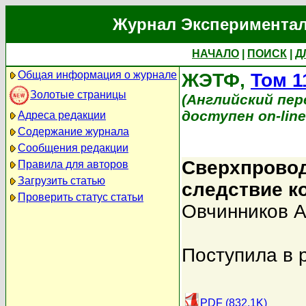
Журнал Экспериментал
НАЧАЛО
|
ПОИСК
|
Д
Общая информация о журнале
ЖЭТФ,
Том 1
Золотые страницы
(Английский перев
доступен on-lin
Адреса редакции
Содержание журнала
Сообщения редакции
Сверхпровод
Правила для авторов
Загрузить статью
следствие к
Проверить статус статьи
Овчинников А
Поступила в 
PDF (832.1K)