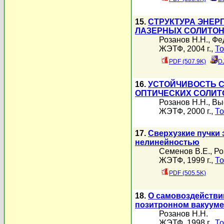
15.
СТРУКТУРА ЭНЕР
ЛАЗЕРНЫХ СОЛИТО
Розанов Н.Н.
,
Фе
ЖЭТФ, 2004 г.,
То
PDF (507.9K)
D
16.
УСТОЙЧИВОСТЬ 
ОПТИЧЕСКИХ СОЛИТ
Розанов Н.Н.
,
Вы
ЖЭТФ, 2000 г.,
То
17.
Сверхузкие пучки 
нелинейностью
Семенов В.Е.
,
Ро
ЖЭТФ, 1999 г.,
То
PDF (505.5K)
18.
О самовоздействии
позитронном вакууме
Розанов Н.Н.
ЖЭТФ, 1998 г.,
То