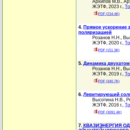
Архипов М.В.
,
Ар
ЖЭТФ, 2023 г.,
То
PDF (234.4K)
4.
Прямое ускорение 
поляризацией
Розанов Н.Н.
,
Вы
ЖЭТФ, 2020 г.,
То
PDF (151.3K)
5.
Динамика двухатом
Розанов Н.Н.
,
Вы
ЖЭТФ, 2019 г.,
То
PDF (340.7K)
6.
Левитирующий соли
Высотина Н.В.
,
Р
ЖЭТФ, 2016 г.,
То
PDF (3091.4K)
7.
КВАЗИЭНЕРГИЯ ОД