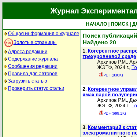
Журнал Экспериментал
НАЧАЛО
|
ПОИСК
|
Д
Общая информация о журнале
Поиск публикаций 
Найдено 20
Золотые страницы
1.
Когерентное распр
Адреса редакции
трехуровневой среде
Содержание журнала
Архипов Р.М.
,
Арх
Сообщения редакции
ЖЭТФ, 2024 г.,
То
Правила для авторов
PDF (836K)
Загрузить статью
Проверить статус статьи
2.
Когерентное управ
ямах парой полупери
Архипов Р.М.
,
Дья
ЖЭТФ, 2024 г.,
То
PDF (699.1K)
3.
Комментарий к стат
электромагнитного по