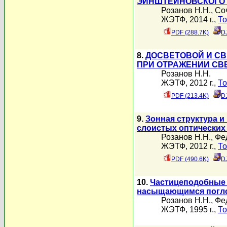
ЭЙНШТЕЙНОВСКОГО 
Розанов Н.Н.
,
Соч
ЖЭТФ, 2014 г.,
То
PDF (288.7K)
D
8.
ДОСВЕТОВОЙ И С
ПРИ ОТРАЖЕНИИ СВ
Розанов Н.Н.
ЖЭТФ, 2012 г.,
То
PDF (213.4K)
D
9.
Зонная структура 
слоистых оптических
Розанов Н.Н.
,
Фе
ЖЭТФ, 2012 г.,
То
PDF (490.6K)
D
10.
Частицеподобные 
насыщающимся погл
Розанов Н.Н.
,
Фе
ЖЭТФ, 1995 г.,
То