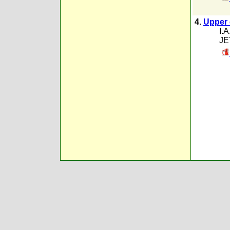
4.
Upper c
I.
JE