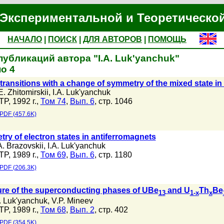
Экспериментальной и Теоретическо
НАЧАЛО
|
ПОИСК
|
ДЛЯ АВТОРОВ
|
ПОМОЩЬ
публикаций автора "I.A. Luk'yanchuk"
о 4
transitions with a change of symmetry of the mixed state in
. Zhitomirskii
,
I.A. Luk'yanchuk
TP, 1992 г.,
Том 74
,
Вып. 6
, стр. 1046
PDF (457.6K)
ry of electron states in antiferromagnets
A. Brazovskii
,
I.A. Luk'yanchuk
TP, 1989 г.,
Том 69
,
Вып. 6
, стр. 1180
PDF (206.3K)
ure of the superconducting phases of UBe
and U
Th
Be
13
1-x
x
A. Luk'yanchuk
,
V.P. Mineev
TP, 1989 г.,
Том 68
,
Вып. 2
, стр. 402
PDF (354.5K)