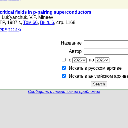
ritical fields in p-pairing superconductors
A. Luk'yanchuk
,
V.P. Mineev
TP, 1987 г.,
Том 66
,
Вып. 6
, стр. 1168
PDF (529.5K)
Название
Автор
с
по
Искать в русском архиве
Искать в английском архив
Сообщить о технических проблемах