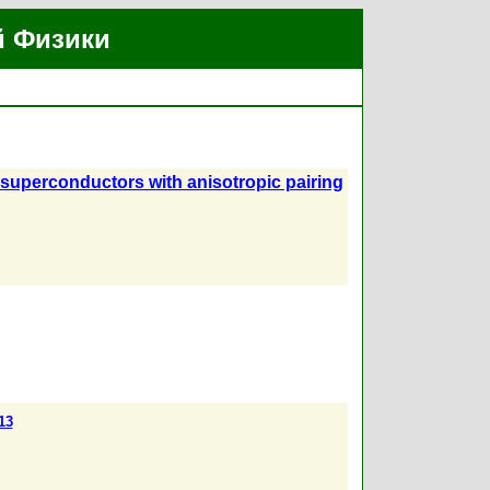
й Физики
 superconductors with anisotropic pairing
13