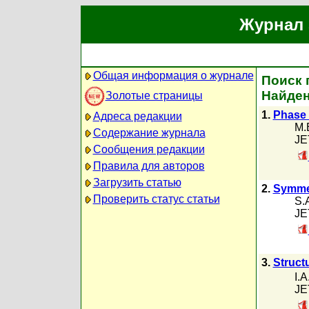
Журнал 
Общая информация о журнале
Поиск 
Найден
Золотые страницы
1.
Phase 
Адреса редакции
M.E
Содержание журнала
JE
Сообщения редакции
Правила для авторов
Загрузить статью
2.
Symmet
Проверить статус статьи
S.
JE
3.
Struct
I.
JE