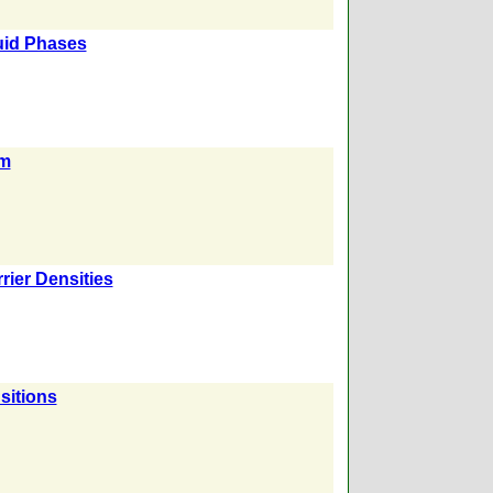
uid Phases
um
rier Densities
nsitions