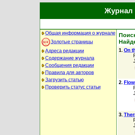
Журнал 
Общая информация о журнале
Поиск
Найде
Золотые страницы
1.
On t
Адреса редакции
Содержание журнала
Сообщения редакции
Правила для авторов
Загрузить статью
2.
Flow 
Проверить статус статьи
3.
Ther