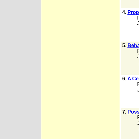
4.
Prop
5.
Behav
6.
A Cer
7.
Possi