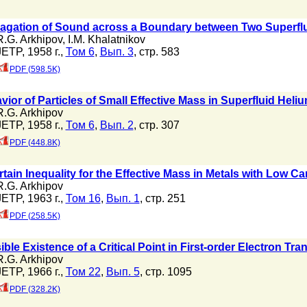
agation of Sound across a Boundary between Two Superfl
R.G. Arkhipov
,
I.M. Khalatnikov
JETP, 1958 г.,
Том 6
,
Вып. 3
, стр. 583
PDF (598.5K)
ior of Particles of Small Effective Mass in Superfluid Heli
R.G. Arkhipov
JETP, 1958 г.,
Том 6
,
Вып. 2
, стр. 307
PDF (448.8K)
tain Inequality for the Effective Mass in Metals with Low Car
R.G. Arkhipov
JETP, 1963 г.,
Том 16
,
Вып. 1
, стр. 251
PDF (258.5K)
ble Existence of a Critical Point in First-order Electron Tra
R.G. Arkhipov
JETP, 1966 г.,
Том 22
,
Вып. 5
, стр. 1095
PDF (328.2K)