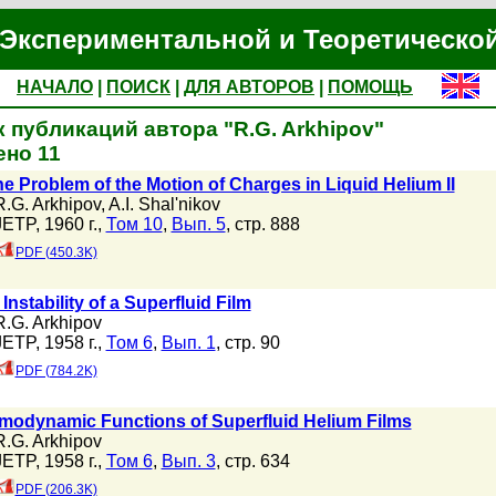
Экспериментальной и Теоретическо
НАЧАЛО
|
ПОИСК
|
ДЛЯ АВТОРОВ
|
ПОМОЩЬ
 публикаций автора "R.G. Arkhipov"
но 11
he Problem of the Motion of Charges in Liquid Helium II
R.G. Arkhipov
,
A.I. Shal'nikov
JETP, 1960 г.,
Том 10
,
Вып. 5
, стр. 888
PDF (450.3K)
Instability of a Superfluid Film
R.G. Arkhipov
JETP, 1958 г.,
Том 6
,
Вып. 1
, стр. 90
PDF (784.2K)
modynamic Functions of Superfluid Helium Films
R.G. Arkhipov
JETP, 1958 г.,
Том 6
,
Вып. 3
, стр. 634
PDF (206.3K)