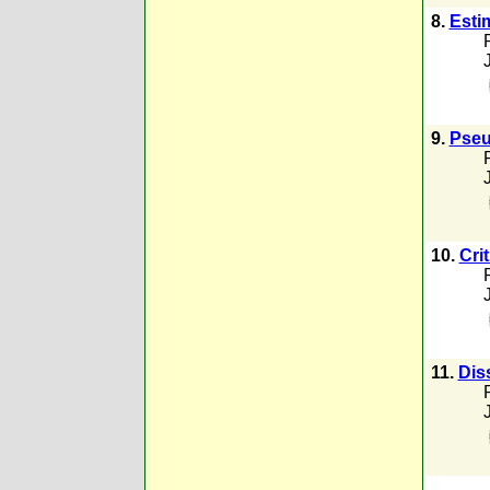
8.
Esti
9.
Pseu
10.
Cri
11.
Dis