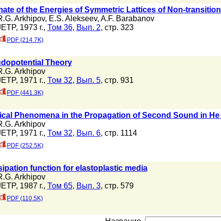
mate of the Energies of Symmetric Lattices of Non-transitio
R.G. Arkhipov
,
E.S. Alekseev
,
A.F. Barabanov
JETP, 1973 г.,
Том 36
,
Вып. 2
, стр. 323
PDF (214.7K)
dopotential Theory
R.G. Arkhipov
JETP, 1971 г.,
Том 32
,
Вып. 5
, стр. 931
PDF (441.3K)
tical Phenomena in the Propagation of Second Sound in He I
R.G. Arkhipov
JETP, 1971 г.,
Том 32
,
Вып. 6
, стр. 1114
PDF (252.5K)
sipation function for elastoplastic media
R.G. Arkhipov
JETP, 1987 г.,
Том 65
,
Вып. 3
, стр. 579
PDF (110.5K)