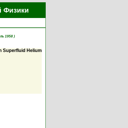
й Физики
ль 1958 )
in Superfluid Helium