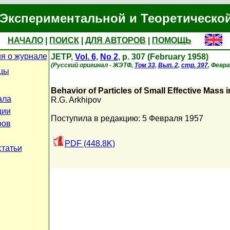
Экспериментальной и Теоретическо
НАЧАЛО
|
ПОИСК
|
ДЛЯ АВТОРОВ
|
ПОМОЩЬ
я о журнале
JETP,
Vol. 6
,
No 2
, p. 307 (February 1958)
(Русский оригинал - ЖЭТФ,
Том 33
,
Вып. 2
,
стр. 397
, Февра
цы
Behavior of Particles of Small Effective Mass 
ала
R.G. Arkhipov
ции
Поступила в редакцию: 5 Февраля 1957
ров
PDF (448.8K)
статьи