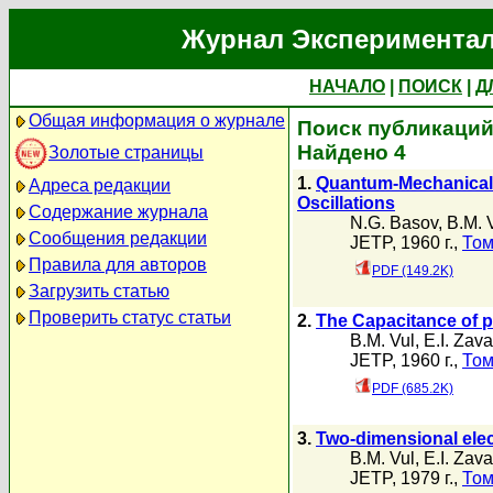
Журнал Экспериментал
НАЧАЛО
|
ПОИСК
|
Д
Общая информация о журнале
Поиск публикаций 
Найдено 4
Золотые страницы
1.
Quantum-Mechanical 
Адреса редакции
Oscillations
Содержание журнала
N.G. Basov
,
B.M. 
Сообщения редакции
JETP, 1960 г.,
Том
Правила для авторов
PDF (149.2K)
Загрузить статью
Проверить статус статьи
2.
The Capacitance of 
B.M. Vul
,
E.I. Zava
JETP, 1960 г.,
Том
PDF (685.2K)
3.
Two-dimensional elec
B.M. Vul
,
E.I. Zava
JETP, 1979 г.,
Том