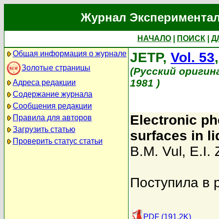
Журнал Экспериментал
НАЧАЛО
|
ПОИСК
|
Д
Общая информация о журнале
JETP,
Vol. 53
Золотые страницы
(Русский оригин
1981 )
Адреса редакции
Содержание журнала
Сообщения редакции
Electronic p
Правила для авторов
Загрузить статью
surfaces in l
Проверить статус статьи
B.M. Vul
,
E.I.
Поступила в 
PDF (191.2K)