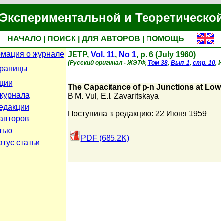
Экспериментальной и Теоретическо
НАЧАЛО
|
ПОИСК
|
ДЛЯ АВТОРОВ
|
ПОМОЩЬ
мация о журнале
JETP,
Vol. 11
,
No 1
, p. 6 (July 1960)
(Русский оригинал - ЖЭТФ,
Том 38
,
Вып. 1
,
стр. 10
, 
траницы
ции
The Capacitance of p-n Junctions at Lo
журнала
B.M. Vul
,
E.I. Zavaritskaya
едакции
Поступила в редакцию: 22 Июня 1959
авторов
атью
PDF (685.2K)
атус статьи